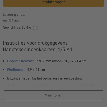
In winkelwagen
Levering circa:
ma. 17 aug.
Gewicht: ca.
62,4 g
Instructies voor drukgegevens
Handtekeningenkaarten, 1/3 A4
Gegevensformaat
(incl. 2 mm afloop): 10,3 x 21,4 cm
Eindformaat
: 9,9 x 21 cm
Bijzonderheden bij het opmaken van een bestand:
Om ervoor te zorgen dat het motief bij het eindproduct niet
op de kop staat, dient in het opgemaakte bestand rekening
Meer tonen
te worden gehouden met de
leesrichting
Resolutie:
300 dpi