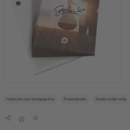
Instructies voor drukgegevens
Productdetails
Details inzake veilig
Delen
Op de lijst
afdrukken