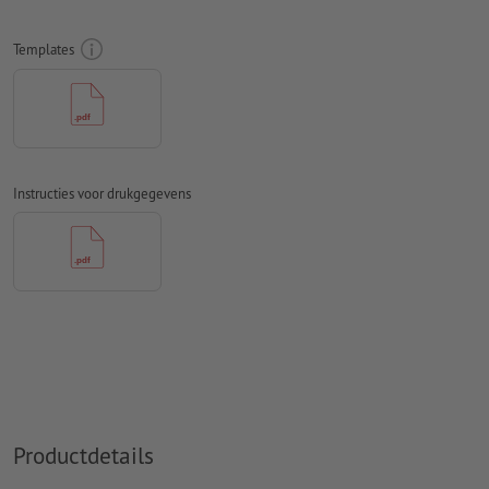
Rondom 2 mm
afloop
aanhouden, belangrijke informatie met
Templates
ten minste 4 mm afstand ten opzichte van het eindformaat
Lettertypes
moeten volledig worden ingesloten of omgezet
naar krommen
Kleurmodus:
CMYK, FOGRA51 (PSO Coated v3) voor gestreken
papier, FOGRA52 (PSO Uncoated v3 FOGRA52) voor
Instructies voor drukgegevens
ongestreken papier
Spel- en zetfouten
worden door ons niet gecontroleerd
Overdrukinstellingen
worden door ons niet gecontroleerd
Commentaren
worden verwijderd en niet afgedrukt
Inhoud van
formuliervelden
worden mee afgedrukt
Hoe maak ik afdrukgegevens correct?
Productdetails