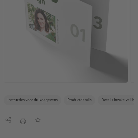
Instructies voor drukgegevens
Productdetails
Details inzake veilig
Delen
Op de lijst
afdrukken