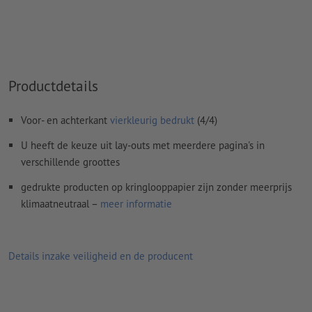
Rondom 2 mm
afloop
aanhouden, belangrijke informatie met
ten minste 4 mm afstand ten opzichte van het eindformaat
Lettertypes
moeten volledig worden ingesloten of omgezet
naar krommen
Productdetails
Kleurmodus:
CMYK, FOGRA51 (PSO Coated v3) voor gestreken
papier, FOGRA52 (PSO Uncoated v3 FOGRA52) voor
Voor- en achterkant
vierkleurig bedrukt
(4/4)
ongestreken papier
U heeft de keuze uit lay-outs met meerdere pagina's in
Spel- en zetfouten
worden door ons niet gecontroleerd
verschillende groottes
Overdrukinstellingen
worden door ons niet gecontroleerd
gedrukte producten op kringlooppapier zijn zonder meerprijs
Commentaren
worden verwijderd en niet afgedrukt
klimaatneutraal –
meer informatie
Inhoud van
formuliervelden
worden mee afgedrukt
Details inzake veiligheid en de producent
Hoe maak ik afdrukgegevens correct?