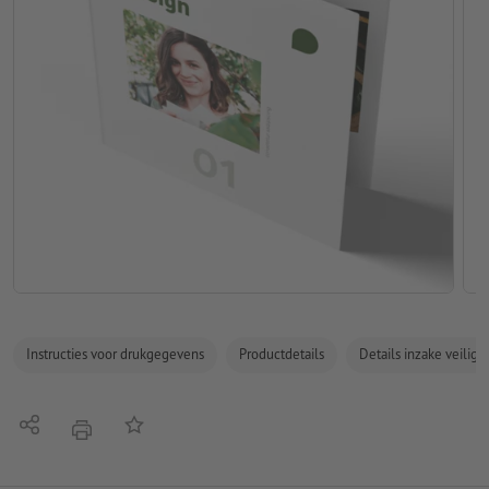
Instructies voor drukgegevens
Productdetails
Details inzake veilig
Delen
Op de lijst
afdrukken