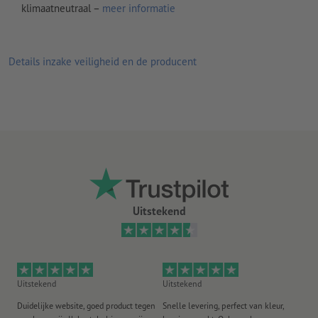
Commentaren
worden verwijderd en niet afgedrukt
klimaatneutraal –
meer informatie
Inhoud van
formuliervelden
worden mee afgedrukt
Details inzake veiligheid en de producent
Hoe maak ik afdrukgegevens correct?
Uitstekend
Uitstekend
Uitstekend
Ui
Duidelijke website, goed product tegen
Snelle levering, perfect van kleur,
He