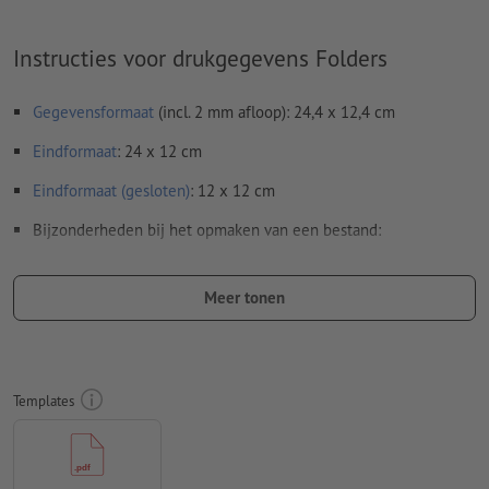
Instructies voor drukgegevens Folders
Gegevensformaat
(incl. 2 mm afloop): 24,4 x 12,4 cm
Eindformaat
: 24 x 12 cm
Eindformaat (gesloten)
: 12 x 12 cm
Bijzonderheden bij het opmaken van een bestand:
Stuur ons a.u.b. geen losse zijden, maar een samengestelde
buitenkant en samengestelde binnenkant - oftewel in totaal
Meer tonen
twee drukklare pagina's - zie datasheet
vouwlijnen
kunnen niet worden geverifieerd
op de
looprichting
kunnen wij helaas niet altijd letten
Templates
Om ervoor te zorgen dat het motief bij het eindproduct niet
op de kop staat, dient in het opgemaakte bestand rekening
te worden gehouden met de
leesrichting