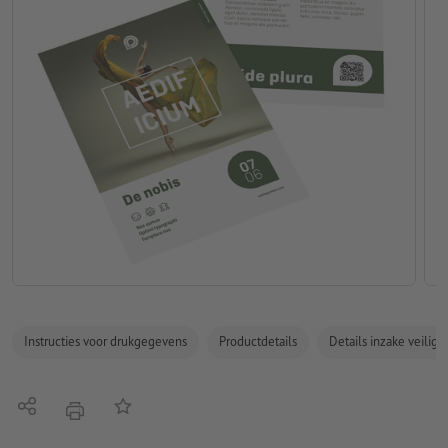
Instructies voor drukgegevens
Productdetails
Details inzake veilig
Delen
Op de lijst
afdrukken