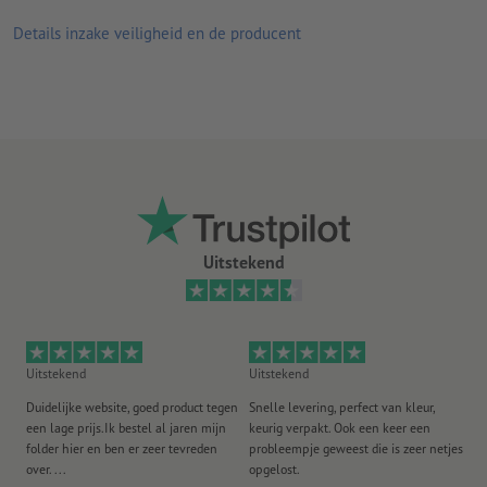
kunstdrukpapier te drukken – helemaal zonder extra kosten
Details inzake veiligheid en de producent
voor u
Uitstekend
Uitstekend
Uitstekend
Ui
Duidelijke website, goed product tegen
Snelle levering, perfect van kleur,
He
een lage prijs.Ik bestel al jaren mijn
keurig verpakt. Ook een keer een
ee
folder hier en ben er zeer tevreden
probleempje geweest die is zeer netjes
ac
over. ...
opgelost.