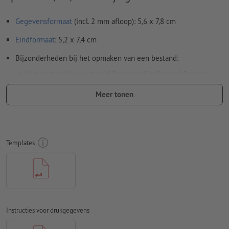
Gegevensformaat
(incl. 2 mm afloop): 5,6 x 7,8 cm
Eindformaat
: 5,2 x 7,4 cm
Bijzonderheden bij het opmaken van een bestand:
Het bestand kan in staand formaat of in liggend formaat
worden opgemaakt. Pas uw opgemaakte bestand(en)
Meer tonen
dienovereenkomstig aan.
Om ervoor te zorgen dat het motief bij het eindproduct niet
op de kop staat, dient in het opgemaakte bestand rekening
te worden gehouden met de
leesrichting
Templates
Resolutie:
300 dpi
Rondom 2 mm
afloop
aanhouden, belangrijke informatie met
ten minste 4 mm afstand ten opzichte van het eindformaat
Lettertypes
moeten volledig worden ingesloten of omgezet
Instructies voor drukgegevens
naar krommen