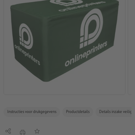
Instructies voor drukgegevens
Productdetails
Details inzake veilig
Delen
Op de lijst
afdrukken