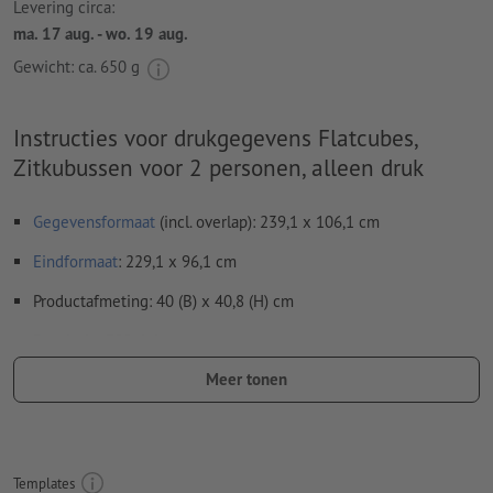
Levering circa:
ma. 17 aug. - wo. 19 aug.
Gewicht: ca.
650 g
Instructies voor drukgegevens Flatcubes,
Zitkubussen voor 2 personen, alleen druk
Gegevensformaat
(incl. overlap): 239,1 x 106,1 cm
Eindformaat
: 229,1 x 96,1 cm
Productafmeting: 40 (B) x 40,8 (H) cm
Resolutie:
300 dpi
Meer tonen
Lettertypes
moeten volledig worden ingesloten of omgezet
naar krommen
Kleurmodus:
CMYK, FOGRA51 (PSO Coated v3) voor gestreken
papier, FOGRA52 (PSO Uncoated v3 FOGRA52) voor
Templates