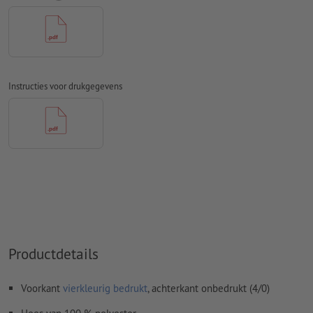
ongestreken papier
Spel- en zetfouten
worden door ons niet gecontroleerd
Overdrukinstellingen
worden door ons niet gecontroleerd
Commentaren
worden verwijderd en niet afgedrukt
Instructies voor drukgegevens
Inhoud van
formuliervelden
worden mee afgedrukt
Hoe maak ik afdrukgegevens correct?
Productdetails
Voorkant
vierkleurig bedrukt
, achterkant onbedrukt (4/0)