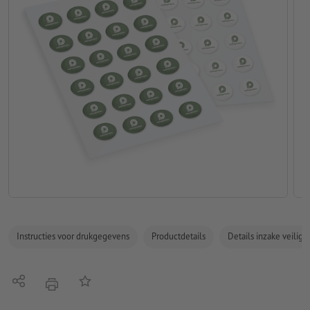
Instructies voor drukgegevens
Productdetails
Details inzake veilig
Delen
Op de lijst
afdrukken