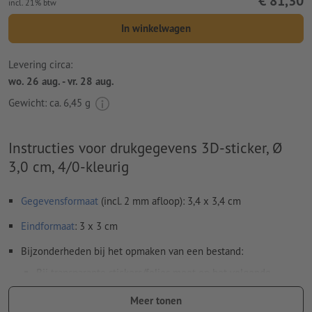
€ 81,30
incl. 21% btw
In winkelwagen
Levering circa:
wo. 26 aug. - vr. 28 aug.
Gewicht: ca.
6,45 g
Instructies voor drukgegevens 3D-sticker, Ø
3,0 cm, 4/0-kleurig
Gegevensformaat
(incl. 2 mm afloop): 3,4 x 3,4 cm
Eindformaat
: 3 x 3 cm
Bijzonderheden bij het opmaken van een bestand:
Bij transparante stickers/folies moet op het volgende
worden gelet:
Meer tonen
witte elementen kunnen niet worden gedrukt