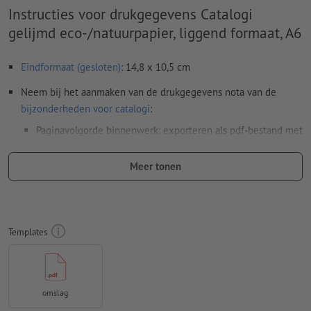
Instructies voor drukgegevens Catalogi
gelijmd eco-/natuurpapier, liggend formaat, A6
Eindformaat (gesloten)
: 14,8 x 10,5 cm
Neem bij het aanmaken van de drukgegevens nota van de
bijzonderheden voor catalogi
:
Paginavolgorde binnenwerk: exporteren als pdf-bestand met
doorlopende afzonderlijke pagina's
Meer tonen
Paginavolgorde omslag: aanleggen en exporteren als
dubbele pagina's kant-en-klaar gemonteerd (inclusief
rugbreedte)
Resolutie:
300 dpi
Templates
Rondom 2 mm
afloop
aanhouden, belangrijke informatie met
ten minste 5 mm afstand ten opzichte van het eindformaat
omslag
Lettertypes
moeten volledig worden ingesloten of omgezet