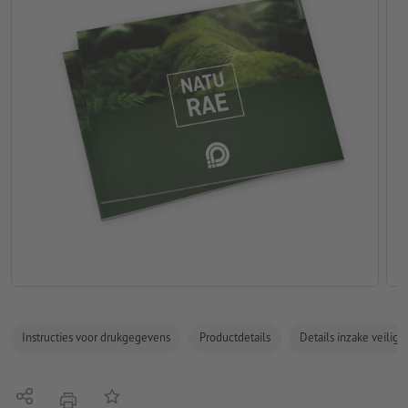
Instructies voor drukgegevens
Productdetails
Details inzake veilig
Delen
Op de lijst
afdrukken