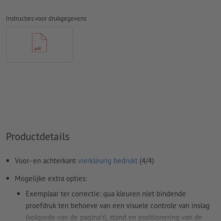
naar krommen
Instructies voor drukgegevens
Kleurmodus:
CMYK, FOGRA52 (PSO Uncoated v3 FOGRA52)
voor ongestreken papier
Spel- en zetfouten
worden door ons niet gecontroleerd
Overdrukinstellingen
worden door ons niet gecontroleerd
Commentaren
worden verwijderd en niet afgedrukt
Inhoud van
formuliervelden
worden mee afgedrukt
Rugdikte: 4 mm
Productdetails
Hoe maak ik afdrukgegevens correct?
Voor- en achterkant
vierkleurig bedrukt
(4/4)
Mogelijke extra opties:
Exemplaar ter correctie: qua kleuren niet bindende
proefdruk ten behoeve van een visuele controle van inslag
(volgorde van de pagina's), stand en positionering van de