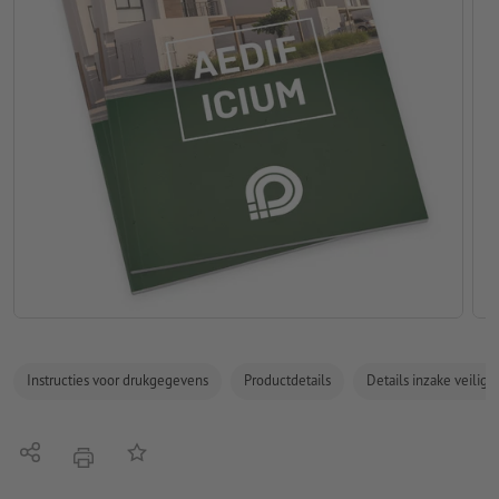
Instructies voor drukgegevens
Productdetails
Details inzake veilig
Delen
Op de lijst
afdrukken