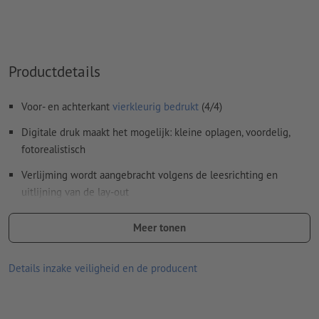
Spel- en zetfouten
worden door ons niet gecontroleerd
Overdrukinstellingen
worden door ons niet gecontroleerd
Commentaren
worden verwijderd en niet afgedrukt
Productdetails
Inhoud van
formuliervelden
worden mee afgedrukt
Voor- en achterkant
vierkleurig bedrukt
(4/4)
Rugdikte: 2 mm
Digitale druk maakt het mogelijk: kleine oplagen, voordelig,
fotorealistisch
Hoe maak ik afdrukgegevens correct?
Verlijming wordt aangebracht volgens de leesrichting en
uitlijning van de lay-out
Bindmethode: PUR-verlijming; daarbij worden afzonderlijke
Meer tonen
vellen met polyurethaanlijm aan elkaar vastgelijmd. Dit zorgt
voor een lange levensduur en stevigheid van de bindrug.
Details inzake veiligheid en de producent
Aanwijzing:
De optionele perforatie is conform DIN-standaard
(ISO 838).