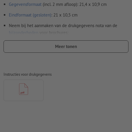
Gegevensformaat
(incl. 2 mm afloop): 21,4 x 10,9 cm
Eindformaat (gesloten)
: 21 x 10,5 cm
Neem bij het aanmaken van de drukgegevens nota van de
bijzonderheden
voor brochures:
Paginavolgorde:
Meer tonen
wij verzorgen het inslagschema van het binnenwerk, dat
is het rangschikken en positioneren van de pagina's op
het drukvel
Instructies voor drukgegevens
daarvoor hebben wij een pdf-bestand met doorlopende
afzonderlijke pagina's nodig
wanneer u in het lay-outprogramma met dubbele
pagina's werkt, dient u deze vervolgens als doorlopende
afzonderlijke pagina's te exporteren
Aanwijzing: Bij een 6-zijdige omslag moeten de buitenste
pagina's ingekort worden opgemaakt. Details daarover vindt