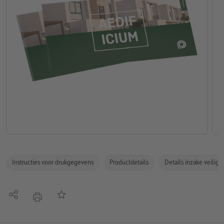
Instructies voor drukgegevens
Productdetails
Details inzake veilig
Delen
Op de lijst
afdrukken