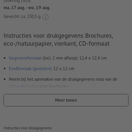
Levering circa:
ma. 17 aug. - wo. 19 aug.
Gewicht: ca.
230,5 g
Instructies voor drukgegevens Brochures,
eco-/natuurpapier, vierkant, CD-formaat
Gegevensformaat
(incl. 2 mm afloop): 12,4 x 12,4 cm
Eindformaat (gesloten)
: 12 x 12 cm
Neem bij het aanmaken van de drukgegevens nota van de
bijzonderheden
voor brochures:
Paginavolgorde:
Meer tonen
wij verzorgen het inslagschema van het binnenwerk, dat
is het rangschikken en positioneren van de pagina's op
het drukvel
Instructies voor drukgegevens
daarvoor hebben wij een pdf-bestand met doorlopende