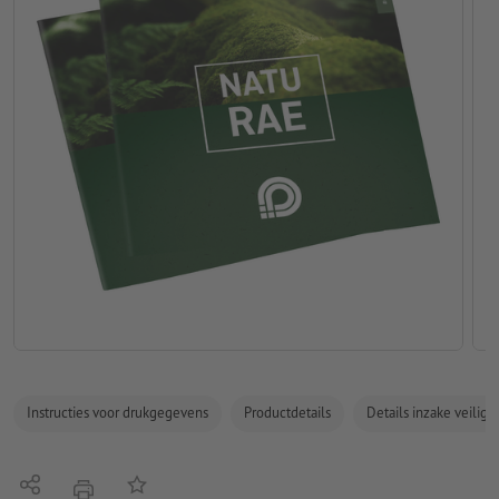
Instructies voor drukgegevens
Productdetails
Details inzake veilig
Delen
Op de lijst
afdrukken