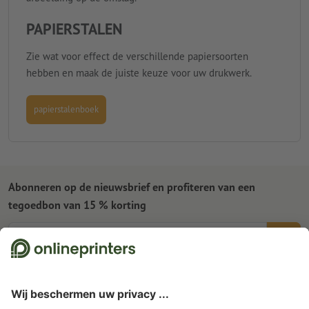
PAPIERSTALEN
Zie wat voor effect de verschillende papiersoorten
hebben en maak de juiste keuze voor uw drukwerk.
papierstalenboek
Abonneren op de nieuwsbrief en profiteren van een
tegoedbon van 15 % korting
Wie zijn wij
Ondernemingen
Service