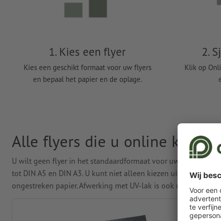
1. Kies een flyer
2. S
Kies een geschikt formaat voor uw flyers
Klik op Onl
en bepaal het papier en de oplage.
Alle flyers die u online kunt 
U wilt geen flyer in het standaardformaat voor uw nieuwe cam
tot DIN A5 en DIN A3. U kunt niet alleen kiezen uit verschill
ongestreken papier. Afwerking met UV-lak is ook mogelijk.