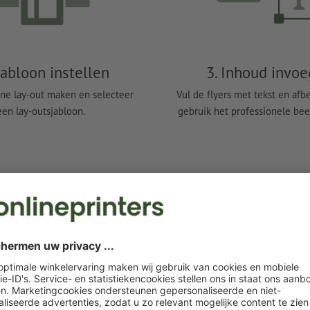
jabloon instellen
3. Inhoud invo
ine lay-out maken en selecteer
Vul de flyers met tekst en afb
een lay-outsjabloon.
gebruik het professionele bee
ontwerpen
pagne? Geen probleem! Bij Onlineprinters kunt u de meest uiteen
ende formaten voor uw flyerontwerp, maar ook uit verschillende pap