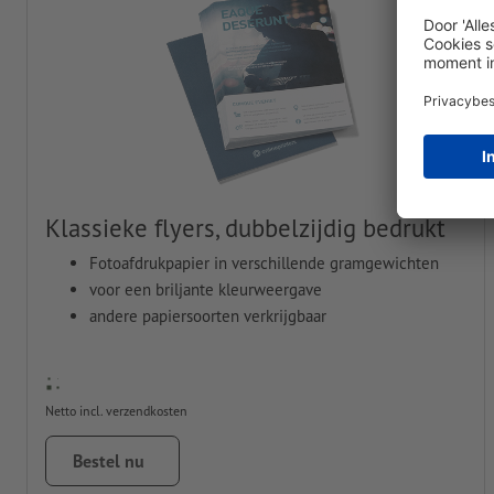
Klassieke flyers, dubbelzijdig bedrukt
Fotoafdrukpapier in verschillende gramgewichten
voor een briljante kleurweergave
andere papiersoorten verkrijgbaar
Netto incl. verzendkosten
Bestel nu