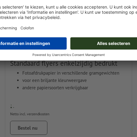
Standaard flyers enkelzijdig bedrukt
Fotoafdrukpapier in verschillende gramgewichten
voor een briljante kleurweergave
andere papiersoorten verkrijgbaar
Netto incl. verzendkosten
Bestel nu