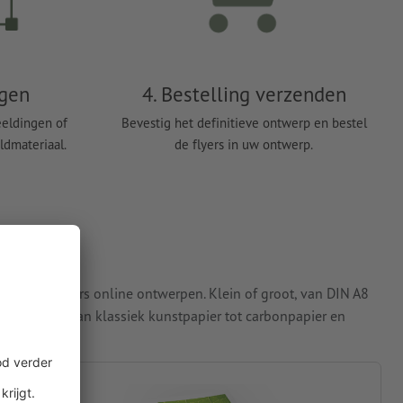
egen
4. Bestelling verzenden
eeldingen of
Bevestig het definitieve ontwerp en bestel
ldmateriaal.
de flyers in uw ontwerp.
lopende flyers online ontwerpen. Klein of groot, van DIN A8
iersoorten: van klassiek kunstpapier tot carbonpapier en