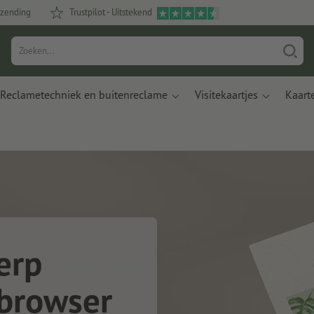
rzending
Trustpilot - Uitstekend
Reclametechniek en buitenreclame
Visitekaartjes
Kaart
erp
 browser