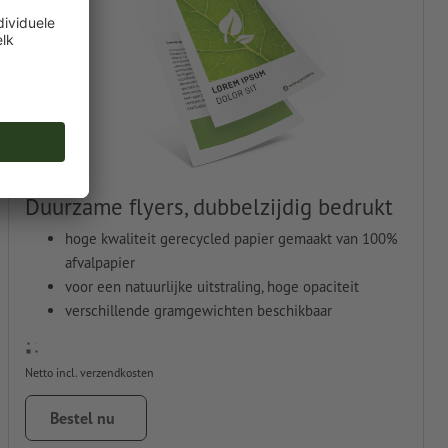
Duurzame flyers, dubbelzijdig bedrukt
hoge kwaliteit gerecycled papier gemaakt van 100%
afvalpapier
voor een natuurlijke uitstraling, hoge opaciteit
verschillende gramgewichten beschikbaar
Netto incl. verzendkosten
Bestel nu