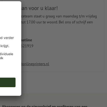
Wij staan voor u klaar!
Ons serviceteam staat u graag van maandag t/m vrijdag
van 8.00 tot 17.00 uur te woord. Bel ons of schrijf een
bericht.
Service-hotline
+31 20 2621919
E-Mail
service@onlineprinters.nl
Abonneren op de nieuwsbrief en profiteren van een