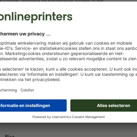
tuuradres. Vanwege de handmatige ingreep in het
ng gebracht.
Blog