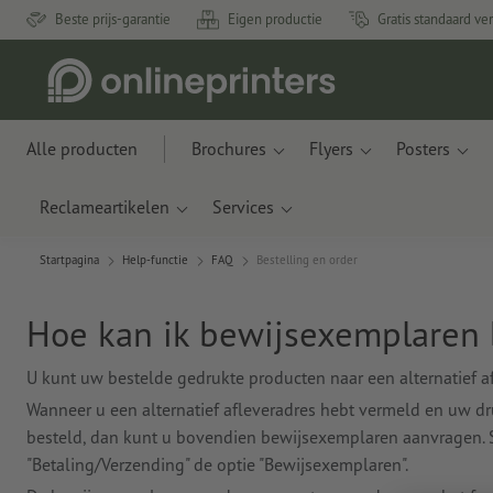
Beste prijs-garantie
Eigen productie
Gratis standaard ve
Alle producten
Brochures
Flyers
Posters
Reclameartikelen
Services
Startpagina
Help-functie
FAQ
Bestelling en order
Hoe kan ik bewijsexemplaren 
U kunt uw bestelde gedrukte producten naar een alternatief afl
Wanneer u een alternatief afleveradres hebt vermeld en uw d
besteld, dan kunt u bovendien bewijsexemplaren aanvragen. Se
"Betaling/Verzending" de optie "Bewijsexemplaren".