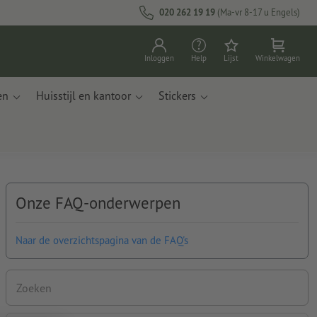
020 262 19 19
(Ma-vr 8-17 u Engels)
Inloggen
Help
Lijst
Winkelwagen
en
Huisstijl en kantoor
Stickers
Onze FAQ-onderwerpen
Naar de overzichtspagina van de FAQ's
Zoeken