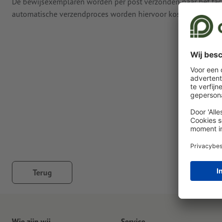
De bewijsexemplaren worden per post verzonden naar het fac
automatische verzendproces worden hiervoor kosten in rekeni
Terug
Wie zijn wij
Service