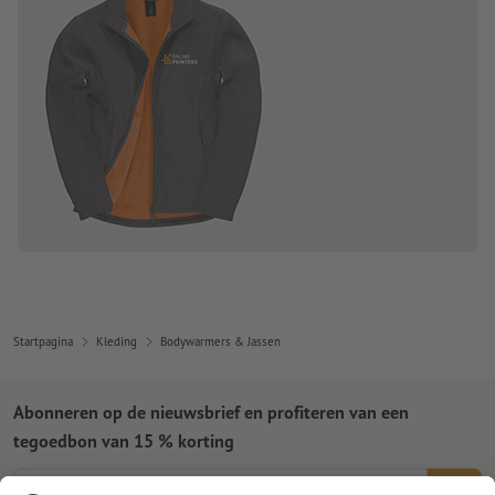
Startpagina
Kleding
Bodywarmers & Jassen
Abonneren op de nieuwsbrief en profiteren van een
tegoedbon van 15 % korting