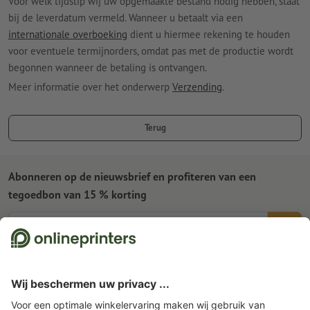
Vóór welk tijdstip wij uw opgemaakte bestand nodig hebben, staat
bij de leverdatum vermeld. Wanneer u betaalt via een
internationale overboeking
dient u hiermee rekening te houden
voor eventuele termijnorders, omdat pas met de productie wordt
begonnen wanneer de betaling is ontvangen.
Meer informatie over het onderwerp
Verzending
.
Terug
Abonneren op de nieuwsbrief en profiteren van een
tegoedbon van 15 % korting
Wie zijn wij
Ondernemingen
Service