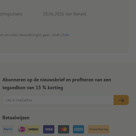
eind
pringschans
18.06.2026
van Ronald
02.0
het om echte beoordelingen gaan, vindt u
hier
.
Abonneren op de nieuwsbrief en profiteren van een
tegoedbon van 15 % korting
Betaalwijzen
Overschrijving