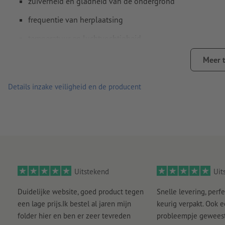
zuiverheid en gladheid van de ondergrond
frequentie van herplaatsing
temperatuur en luchtvochtigheid
Aanwijzing: Bij transparante stickers kan wit niet worden afge
Meer 
Details inzake veiligheid en de producent
Uitstekend
Uit
Duidelijke website, goed product tegen
Snelle levering, perfe
een lage prijs.Ik bestel al jaren mijn
keurig verpakt. Ook 
folder hier en ben er zeer tevreden
probleempje geweest 