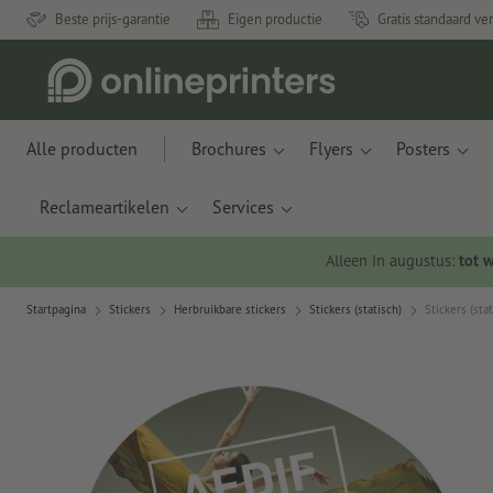
Beste prijs-garantie
Eigen productie
Gratis standaard ve
Alle producten
Brochures
Flyers
Posters
Reclameartikelen
Services
Alleen in augustus:
tot 
Startpagina
Stickers
Herbruikbare stickers
Stickers (statisch)
Stickers (sta