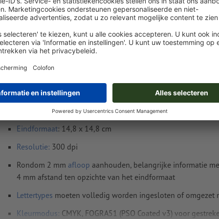
ma. 24 aug.
excl. btw
inc
Gewicht: ca.
44 g
Instructies voor drukgegevens Stickers (statis
Ø 14,8 cm
Gegevensformaat
(incl. 2 mm afloop): 15,2 x 15,2 cm
Eindformaat
: 14,8 x 14,8 cm
Resolutie:
300 dpi
Rondom 2 mm
afloop
aanhouden, belangrijke informatie me
4 mm afstand ten opzichte van het eindformaat
Lettertypes
moeten volledig worden ingesloten of omgezet
Kleurmodus:
CMYK, FOGRA51 (PSO Coated v3) voor gestreke