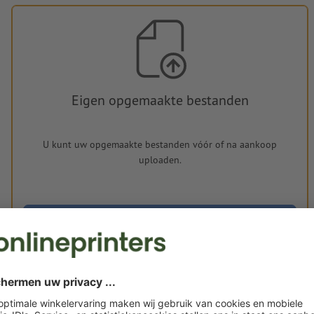
Eigen opgemaakte bestanden
U kunt uw opgemaakte bestanden vóór of na aankoop
uploaden.
Nu uploaden
Levering circa:
€ 34,53
€