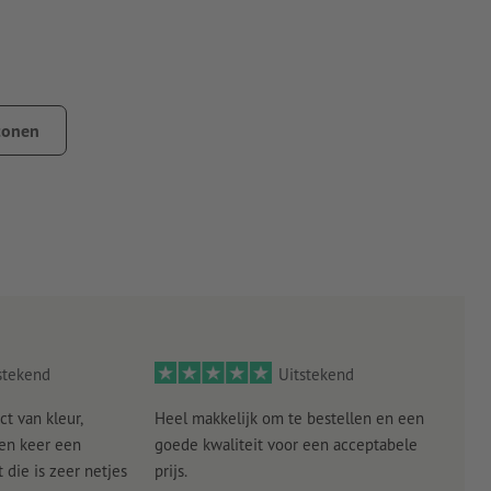
drukt, d.w.z. witte delen in de template zijn later transparant.
tonen
stekend
Uitstekend
ct van kleur,
Heel makkelijk om te bestellen en een
Als
een keer een
goede kwaliteit voor een acceptabele
KLED
die is zeer netjes
prijs.
tevr