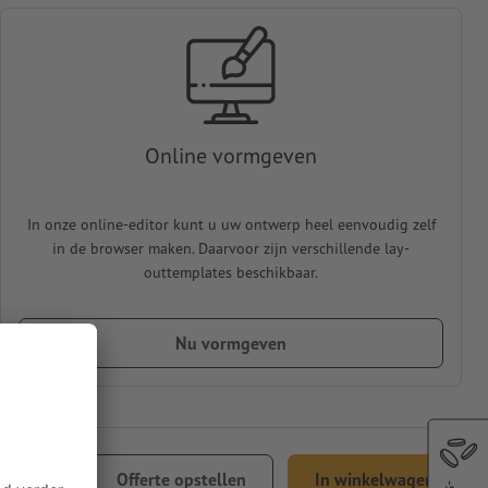
Online vormgeven
In onze online-editor kunt u uw ontwerp heel eenvoudig zelf
in de browser maken. Daarvoor zijn verschillende lay-
outtemplates beschikbaar.
Nu vormgeven
 41,78
Offerte opstellen
In winkelwagen