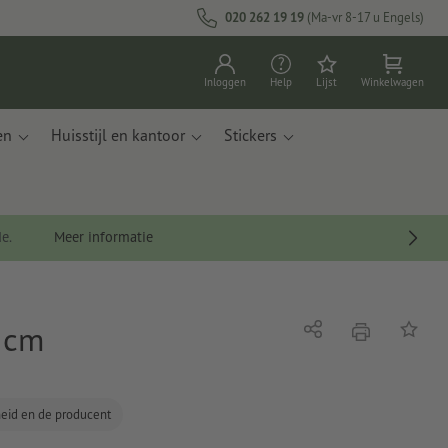
020 262 19 19
(Ma-vr 8-17 u Engels)
Inloggen
Help
Lijst
Winkelwagen
en
Huisstijl en kantoor
Stickers
de.
Meer informatie
8 cm
afdrukken
Delen
Op de li
gheid en de producent