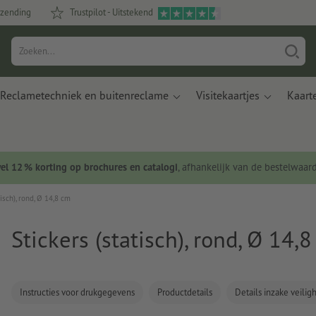
rzending
Trustpilot - Uitstekend
Reclametechniek en buitenreclame
Visitekaartjes
Kaart
wel 12 % korting op brochures en catalogi
, afhankelijk van de bestelwaar
tisch), rond, Ø 14,8 cm
Stickers (statisch), rond, Ø 14,
Instructies voor drukgegevens
Productdetails
Details inzake veili