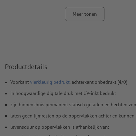
FOGRA52 (PSO Uncoated v3 FOGRA52) voor ongestreken pa
Meer tonen
Spel- en zetfouten
worden door ons niet gecontroleerd
Overdrukinstellingen
worden door ons niet gecontroleerd
Commentaren
worden verwijderd en niet afgedrukt
Inhoud van
formuliervelden
worden mee afgedrukt
Productdetails
Hoe maak ik afdrukgegevens correct?
Voorkant
vierkleurig bedrukt
, achterkant onbedrukt (4/0)
in hoogwaardige digitale druk met UV-inkt bedrukt
zijn binnenshuis permanent statisch geladen en hechten zon
laten geen lijmresten op de oppervlakken achter en kunnen
levensduur op oppervlakken is afhankelijk van: