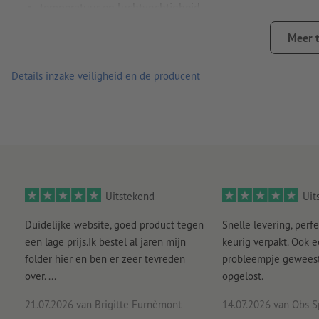
temperatuur en luchtvochtigheid
Aanwijzing: Bij transparante stickers kan wit niet worden afge
Meer 
Details inzake veiligheid en de producent
Uitstekend
Uit
Duidelijke website, goed product tegen
Snelle levering, perfe
een lage prijs.Ik bestel al jaren mijn
keurig verpakt. Ook 
folder hier en ben er zeer tevreden
probleempje geweest 
over. ...
opgelost.
21.07.2026
van Brigitte Furnèmont
14.07.2026
van Obs S