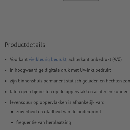
Overdrukinstellingen
worden door ons niet gecontroleerd
Commentaren
worden verwijderd en niet afgedrukt
Inhoud van
formuliervelden
worden mee afgedrukt
Productdetails
Hoe maak ik afdrukgegevens correct?
Voorkant
vierkleurig bedrukt
, achterkant onbedrukt (4/0)
in hoogwaardige digitale druk met UV-inkt bedrukt
zijn binnenshuis permanent statisch geladen en hechten zon
laten geen lijmresten op de oppervlakken achter en kunnen
levensduur op oppervlakken is afhankelijk van:
zuiverheid en gladheid van de ondergrond
frequentie van herplaatsing