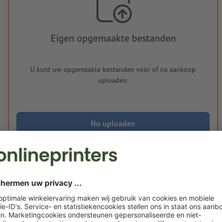
Eigen opgemaakte bestanden
U kunt uw opgemaakte bestanden vóór of na aankoop
uploaden.
Nu uploaden
Levering circa:
€ 27,75
€
ma. 24 aug.
excl. btw
inc
Gewicht: ca.
14 g