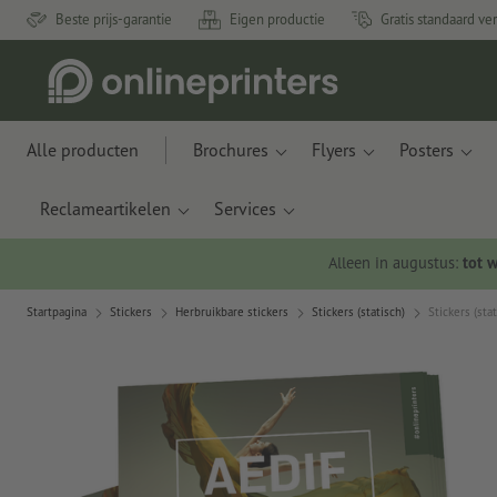
Beste prijs-garantie
Eigen productie
Gratis standaard ve
Alle producten
Brochures
Flyers
Posters
Reclameartikelen
Services
Alleen in augustus:
tot 
Startpagina
Stickers
Herbruikbare stickers
Stickers (statisch)
Stickers (stat