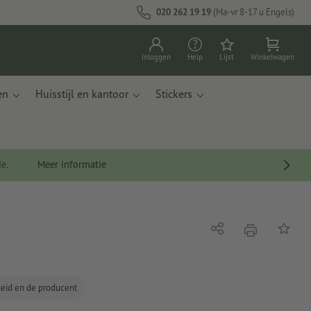
020 262 19 19
(Ma-vr 8-17 u Engels)
Inloggen
Help
Lijst
Winkelwagen
en
Huisstijl en kantoor
Stickers
de.
Meer informatie
afdrukken
Delen
Op de li
gheid en de producent