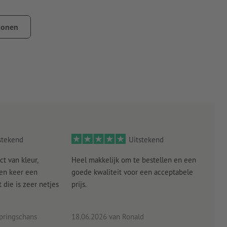
drukt, d.w.z. witte delen in de template zijn later transparant.
tonen
stekend
Uitstekend
ct van kleur,
Heel makkelijk om te bestellen en een
Als
een keer een
goede kwaliteit voor een acceptabele
KLED
die is zeer netjes
prijs.
tevr
eind
pringschans
18.06.2026
van Ronald
02.0