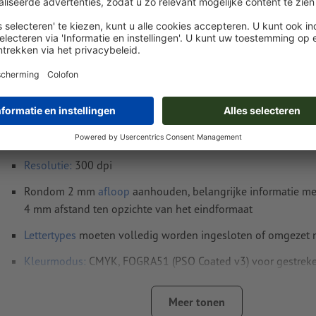
Instructies voor drukgegevens Stickers (stati
vierkant
Gegevensformaat
(incl. 2 mm afloop): 7,8 x 7,8 cm
Eindformaat
: 7,4 x 7,4 cm
Resolutie:
300 dpi
Rondom 2 mm
afloop
aanhouden, belangrijke informatie me
4 mm afstand ten opzichte van het eindformaat
Lettertypes
moeten volledig worden ingesloten of omgezet
Kleurmodus:
CMYK, FOGRA51 (PSO Coated v3) voor gestreke
FOGRA52 (PSO Uncoated v3 FOGRA52) voor ongestreken pa
Meer tonen
Spel- en zetfouten
worden door ons niet gecontroleerd