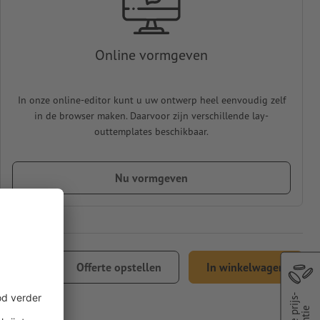
Online vormgeven
In onze online-editor kunt u uw ontwerp heel eenvoudig zelf
in de browser maken. Daarvoor zijn verschillende lay-
outtemplates beschikbaar.
Nu vormgeven
 33,58
Offerte opstellen
In winkelwagen
l. 21% btw
Beste prijs-