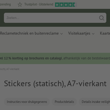
rzending
Trustpilot - Uitstekend
Reclametechniek en buitenreclame
Visitekaartjes
Kaart
wel 12 % korting op brochures en catalogi
, afhankelijk van de bestelwaar
isch), A7-vierkant
Stickers (statisch), A7-vierkant
Instructies voor drukgegevens
Productdetails
Details inzake veili