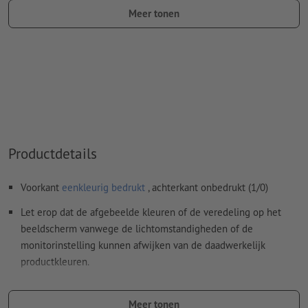
Meer tonen
kleurtype: steunkleur
kleurwaarde: naar keuze
Aanwijzing: Deze "kleur" is alleen bedoeld voor
productiedoeleinden, het is geen gekleurd ingegraveerd
motief
Het drukklare pdf-bestand mag alleen vectoren bevatten;
jpeg- of tiff- afbeeldingen en -templates zijn niet geschikt
Productdetails
Meer informatie en tips over
vectorgegevens
vindt u in
Voorkant
eenkleurig bedrukt
, achterkant onbedrukt (1/0)
onze Help-functie.
Let erop dat de afgebeelde kleuren of de veredeling op het
Spel- en zetfouten
worden door ons niet gecontroleerd
beeldscherm vanwege de lichtomstandigheden of de
monitorinstelling kunnen afwijken van de daadwerkelijk
Hoe maak ik afdrukgegevens correct?
productkleuren.
Materiaal: IJzer, Zink legering
Meer tonen