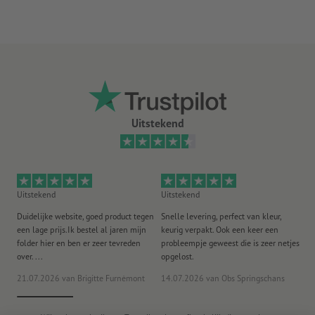
Uitstekend
Uitstekend
Uitstekend
Ui
Duidelijke website, goed product tegen
Snelle levering, perfect van kleur,
He
een lage prijs.Ik bestel al jaren mijn
keurig verpakt. Ook een keer een
ee
folder hier en ben er zeer tevreden
probleempje geweest die is zeer netjes
ac
over. ...
opgelost.
21.07.2026
van Brigitte Furnèmont
14.07.2026
van Obs Springschans
18