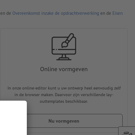
den de
Overeenkomst inzake de opdrachtverwerking
en de
Eisen
Online vormgeven
In onze online-editor kunt u uw ontwerp heel eenvoudig zelf
in de browser maken. Daarvoor zijn verschillende lay-
outtemplates beschikbaar.
Nu vormgeven