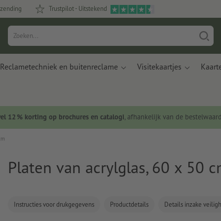
rzending
Trustpilot - Uitstekend
Reclametechniek en buitenreclame
Visitekaartjes
Kaart
wel 12 % korting op brochures en catalogi
, afhankelijk van de bestelwaar
 cm
Platen van acrylglas, 60 x 50 
Instructies voor drukgegevens
Productdetails
Details inzake veili