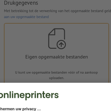
Drukgegevens
Met betrekking tot de verwerking van het opgemaakte bestand gel
aan uw opgemaakte bestand
Eigen opgemaakte bestanden
U kunt uw opgemaakte bestanden vóór of na aankoop
uploaden.
Nu uploaden