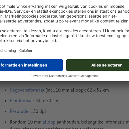
Levering circa:
€ 52,88
€
vr. 14 aug. - di. 18 aug.
excl. btw
inc
Gewicht: ca.
1,54 kg
Instructies voor drukgegevens Platen van acr
60 x 50 cm
Gegevensformaat
(incl. 10 mm afloop): 62 x 52 cm
Eindformaat
: 60 x 50 cm
Resolutie:
150 dpi
Rondom 10 mm
afloop
aanhouden, belangrijke informatie m
4 mm afstand ten opzichte van het eindformaat