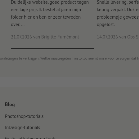
Duidelijke website, goed product tegen
Snelle levering, perfe
een lage prijs.Ik bestel al jaren mijn
keurig verpakt. Ook 
folder hier en ben er zeer tevreden
probleempje geweest 
over. ...
opgelost.
21.07.2026
van Brigitte Furnèmont
14.07.2026
van Obs S
oordelingen te verkrijgen. Welke maatregelen Trustpilot neemt om ervoor te zorgen dat 
Blog
Photoshop-tutorials
InDesign-tutorials
Gratis lettertypes en fonts