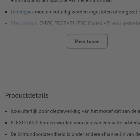
Lettertypes
moeten volledig worden ingesloten of omgezet
Kleurmodus:
CMYK, FOGRA51 (PSO Coated v3) voor gestreke
Spel- en zetfouten
worden door ons niet gecontroleerd
Meer tonen
Overdrukinstellingen
worden door ons niet gecontroleerd
Commentaren
worden verwijderd en niet afgedrukt
Inhoud van
formuliervelden
worden mee afgedrukt
Hoe maak ik afdrukgegevens correct?
Productdetails
luxe uiterlijk door dieptewerking van het motief dat aan de 
PLEXIGLAS®-borden worden voorzien van een witte achterkan
De lichtondoorlatendheid is onder andere afhankelijk van d