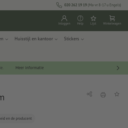
020 262 19 19
(Ma-vr 8-17 u Engels)
Inloggen
Help
Lijst
Winkelwagen
en
Huisstijl en kantoor
Stickers
de.
Meer informatie
cm
afdrukken
Delen
Op de li
gheid en de producent