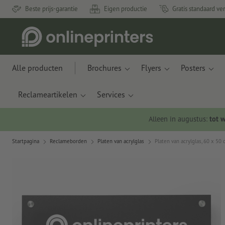
Beste prijs-garantie
Eigen productie
Gratis standaard ve
Alle producten
Brochures
Flyers
Posters
Reclameartikelen
Services
Alleen in augustus:
tot 
Startpagina
Reclameborden
Platen van acrylglas
Platen van acrylglas, 60 x 50