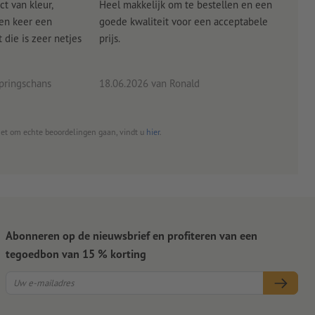
ct van kleur,
Heel makkelijk om te bestellen en een
Als
een keer een
goede kwaliteit voor een acceptabele
KLED
die is zeer netjes
prijs.
tevr
eind
pringschans
18.06.2026
van Ronald
02.0
het om echte beoordelingen gaan, vindt u
hier
.
Abonneren op de nieuwsbrief en profiteren van een
tegoedbon van 15 % korting