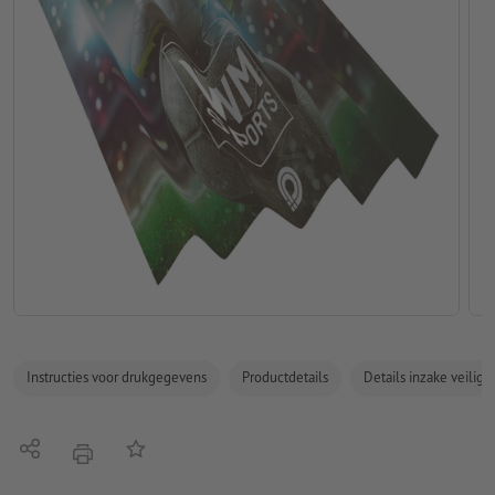
Instructies voor drukgegevens
Productdetails
Details inzake veilig
Delen
Op de lijst
afdrukken