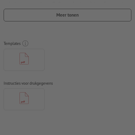
Lettertypes
moeten volledig worden ingesloten of omgezet
naar krommen
Meer tonen
Kleurmodus:
CMYK, FOGRA51 (PSO Coated v3) voor gestreken
papier, FOGRA52 (PSO Uncoated v3 FOGRA52) voor
ongestreken papier
Templates
Spel- en zetfouten
worden door ons niet gecontroleerd
Overdrukinstellingen
worden door ons niet gecontroleerd
Commentaren
worden verwijderd en niet afgedrukt
Inhoud van
formuliervelden
worden mee afgedrukt
Instructies voor drukgegevens
Hoe maak ik afdrukgegevens correct?