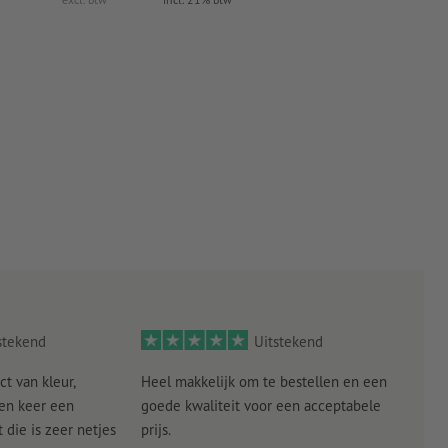
stekend
Uitstekend
ct van kleur,
Heel makkelijk om te bestellen en een
Als
een keer een
goede kwaliteit voor een acceptabele
KLED
die is zeer netjes
prijs.
tevr