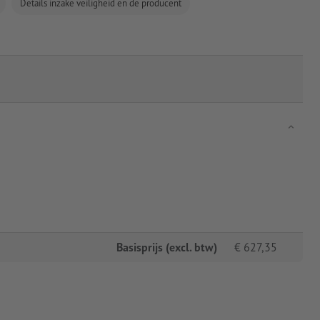
Details inzake veiligheid en de producent
Basisprijs (excl. btw)
€
627,35