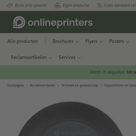
Beste prijs-garantie
Eigen productie
Gratis standaard ve
Alle producten
Brochures
Flyers
Posters
Reclameartikelen
Services
Alleen in augustus:
tot 
Startpagina
Reclameartikelen
Techniek en gereedschap
Koptelefoons en spea