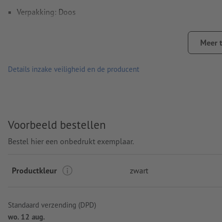
Verpakking: Doos
verwerking: lasergegraveerd motief
Meer 
Graveerpositie: Op de bovenkant
Details inzake veiligheid en de producent
Voorbeeld bestellen
Bestel hier een onbedrukt exemplaar.
Productkleur
zwart
Standaard verzending (DPD)
wo. 12 aug.