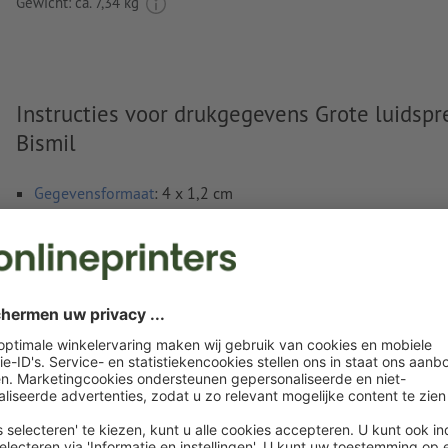
Gewicht: ca.
7,34 kg
Instructies voor drukgegevens Grote luidspr
Bismil
Gegevensformaat
: 4 x 1,2 cm
Bijzonderheden bij het opmaken van een bestand:
Maak een nieuw kleurveld aan en wijs aan het
in te grav
desbetreffende kleur toe.
naam van de staal: "Laser"
kleurtype: steunkleur
kleurwaarde: naar keuze
Aanwijzing: Deze "kleur" is alleen bedoeld voor producti