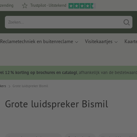
rzending
Trustpilot - Uitstekend
Reclametechniek en buitenreclame
Visitekaartjes
Kaart
wel 12 % korting op brochures en catalogi
, afhankelijk van de bestelwaar
kers
Grote luidspreker Bismil
Grote luidspreker Bismil