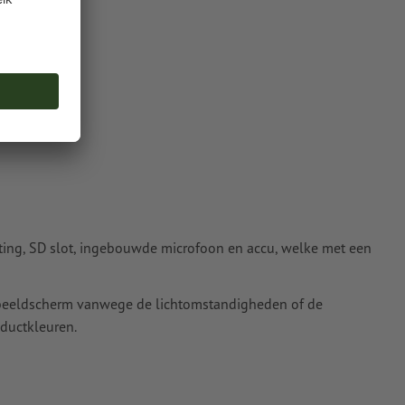
peg- of tiff-
nze Help-
ing, SD slot, ingebouwde microfoon en accu, welke met een
t beeldscherm vanwege de lichtomstandigheden of de
ductkleuren.