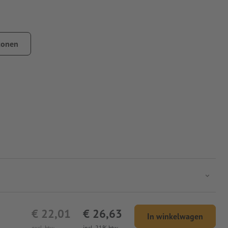
tonen
€ 22,01
€ 26,63
In winkelwagen
excl. btw
incl. 21% btw