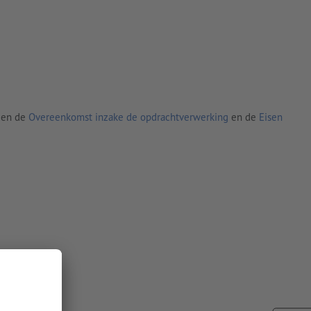
den de
Overeenkomst inzake de opdrachtverwerking
en de
Eisen