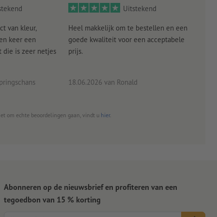
stekend
Uitstekend
ct van kleur,
Heel makkelijk om te bestellen en een
Als
een keer een
goede kwaliteit voor een acceptabele
KLED
die is zeer netjes
prijs.
tevr
eind
pringschans
18.06.2026
van Ronald
02.0
het om echte beoordelingen gaan, vindt u
hier
.
Abonneren op de nieuwsbrief en profiteren van een
tegoedbon van 15 % korting