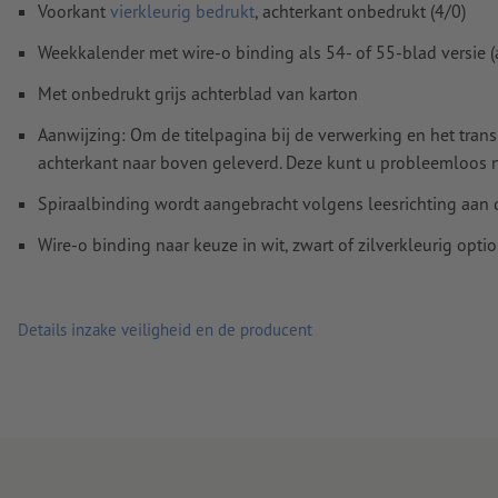
Voorkant
vierkleurig bedrukt
, achterkant onbedrukt (4/0)
Hoe maak ik afdrukgegevens correct?
Weekkalender met wire-o binding als 54- of 55-blad versie (al
Met onbedrukt grijs achterblad van karton
Aanwijzing: Om de titelpagina bij de verwerking en het tra
achterkant naar boven geleverd. Deze kunt u probleemloos
Spiraalbinding wordt aangebracht volgens leesrichting aan
Wire-o binding naar keuze in wit, zwart of zilverkleurig opt
Details inzake veiligheid en de producent