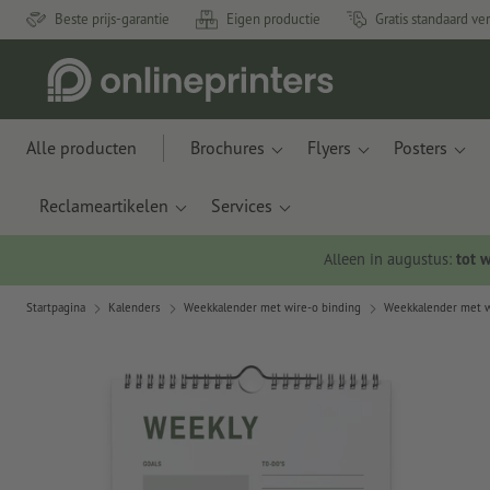
Beste prijs-garantie
Eigen productie
Gratis standaard ve
Alle producten
Brochures
Flyers
Posters
Reclameartikelen
Services
Alleen in augustus:
tot 
Startpagina
Kalenders
Weekkalender met wire-o binding
Weekkalender met w