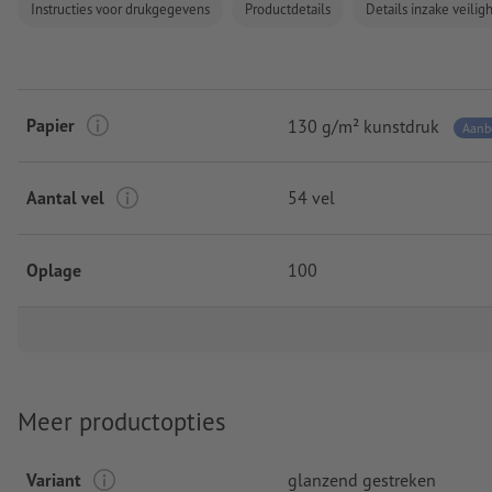
Instructies voor drukgegevens
Productdetails
Details inzake veili
Papier
130 g/m² kunstdruk
Aanb
Aantal vel
54 vel
Oplage
100
Meer productopties
Variant
glanzend gestreken