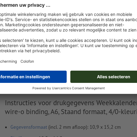
Nu uploaden
Levering circa:
€ 200,22
€ 
di. 18 aug. - do. 20 aug.
excl. btw
incl. 
Gewicht: ca.
13,56 kg
Instructies voor drukgegevens Weekkalende
wire-o binding, A6, Staand formaat, 4/0-kleur
Gegevensformaat
(incl. 2 mm afloop): 10,9 x 15,2 cm