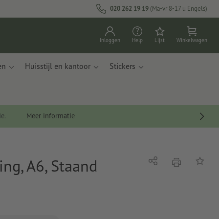
020 262 19 19
(Ma-vr 8-17 u Engels)
Inloggen
Help
Lijst
Winkelwagen
en
Huisstijl en kantoor
Stickers
de.
Meer informatie
ng, A6, Staand
afdrukken
Delen
Op de li