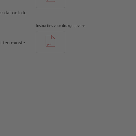
or dat ook de
Instructies voor drukgegevens
t ten minste
 naar krommen
n papier,
pier