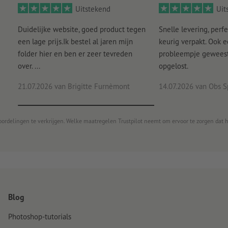
Uitstekend
Uit
Duidelijke website, goed product tegen
Snelle levering, perfe
een lage prijs.Ik bestel al jaren mijn
keurig verpakt. Ook 
folder hier en ben er zeer tevreden
probleempje geweest 
over. ...
opgelost.
21.07.2026
van Brigitte Furnèmont
14.07.2026
van Obs S
oordelingen te verkrijgen. Welke maatregelen Trustpilot neemt om ervoor te zorgen dat 
Blog
Photoshop-tutorials