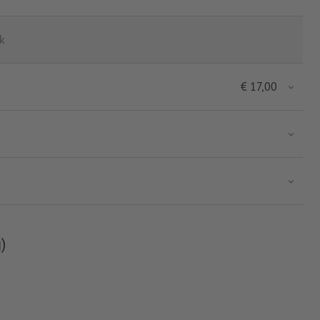
k
€
17,00
)