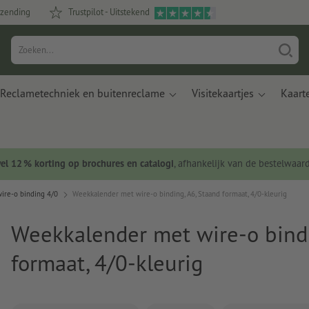
rzending
Trustpilot - Uitstekend
Reclametechniek en buitenreclame
Visitekaartjes
Kaart
wel 12 % korting op brochures en catalogi
, afhankelijk van de bestelwaar
ire-o binding 4/0
Weekkalender met wire-o binding, A6, Staand formaat, 4/0-kleurig
Weekkalender met wire-o bindi
formaat, 4/0-kleurig