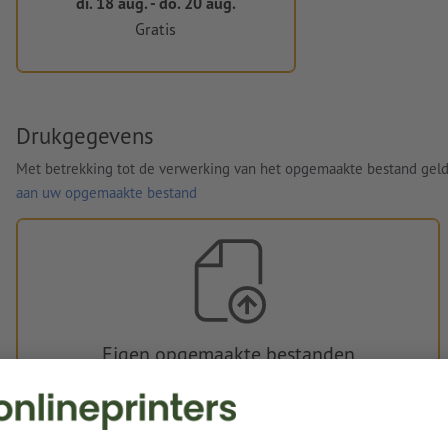
di. 18 aug. - do. 20 aug.
Gratis
Drukgegevens
Met betrekking tot de verwerking van het opgemaakte bestand gel
aan uw opgemaakte bestand
Eigen opgemaakte bestanden
U kunt uw opgemaakte bestanden vóór of na aankoop
uploaden.