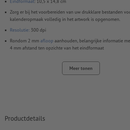
Eindformaat
: 10,5 x 14,8 cm
Zorg er bij het voorbereiden van uw drukklare bestanden vo
kalenderopmaak volledig in het artwork is opgenomen.
Resolutie:
300 dpi
Rondom 2 mm
afloop
aanhouden, belangrijke informatie me
4 mm afstand ten opzichte van het eindformaat
Lettertypes
moeten volledig worden ingesloten of omgezet
Meer tonen
Kleurmodus:
CMYK, FOGRA51 (PSO Coated v3) voor gestreke
FOGRA52 (PSO Uncoated v3 FOGRA52) voor ongestreken pa
Spel- en zetfouten
worden door ons niet gecontroleerd
Overdrukinstellingen
worden door ons niet gecontroleerd
Commentaren
worden verwijderd en niet afgedrukt
Productdetails
Inhoud van
formuliervelden
worden mee afgedrukt