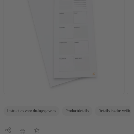
Instructies voor drukgegevens
Productdetails
Details inzake veilig
Delen
Op de lijst
afdrukken