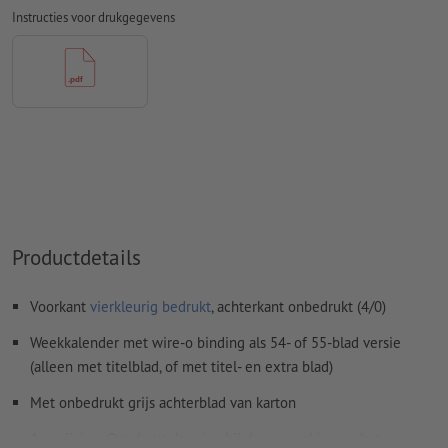
papier, FOGRA52 (PSO Uncoated v3 FOGRA52) voor
Instructies voor drukgegevens
ongestreken papier
Spel- en zetfouten
worden door ons niet gecontroleerd
Overdrukinstellingen
worden door ons niet gecontroleerd
Commentaren
worden verwijderd en niet afgedrukt
Inhoud van
formuliervelden
worden mee afgedrukt
Hoe maak ik afdrukgegevens correct?
Productdetails
Voorkant
vierkleurig bedrukt
, achterkant onbedrukt (4/0)
Weekkalender met wire-o binding als 54- of 55-blad versie
(alleen met titelblad, of met titel- en extra blad)
Met onbedrukt grijs achterblad van karton
Aanwijzing: Om de titelpagina bij de verwerking en het