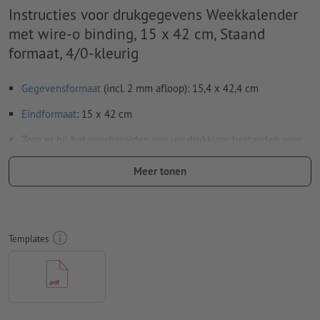
Instructies voor drukgegevens Weekkalender
met wire-o binding, 15 x 42 cm, Staand
formaat, 4/0-kleurig
Gegevensformaat
(incl. 2 mm afloop): 15,4 x 42,4 cm
Eindformaat
: 15 x 42 cm
Zorg er bij het voorbereiden van uw drukklare bestanden voor
dat ook de kalenderopmaak volledig in het artwork is
Meer tonen
opgenomen.
Resolutie:
300 dpi
Rondom 2 mm
afloop
aanhouden, belangrijke informatie met
Templates
ten minste 4 mm afstand ten opzichte van het eindformaat
Lettertypes
moeten volledig worden ingesloten of omgezet
naar krommen
Kleurmodus:
CMYK, FOGRA51 (PSO Coated v3) voor gestreken