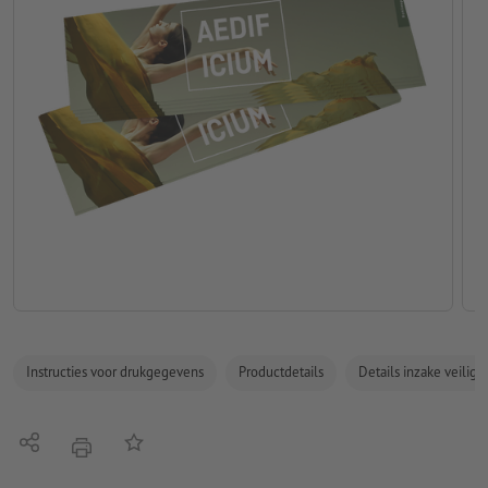
Instructies voor drukgegevens
Productdetails
Details inzake veilig
Delen
Op de lijst
afdrukken