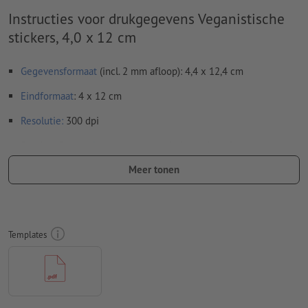
Instructies voor drukgegevens Veganistische
stickers, 4,0 x 12 cm
Gegevensformaat
(incl. 2 mm afloop): 4,4 x 12,4 cm
Eindformaat
: 4 x 12 cm
Resolutie:
300 dpi
Rondom 2 mm
afloop
aanhouden, belangrijke informatie met
ten minste 4 mm afstand ten opzichte van het eindformaat
Meer tonen
Lettertypes
moeten volledig worden ingesloten of omgezet
naar krommen
Kleurmodus:
CMYK, FOGRA51 (PSO Coated v3) voor gestreken
Templates
papier, FOGRA52 (PSO Uncoated v3 FOGRA52) voor
ongestreken papier
Spel- en zetfouten
worden door ons niet gecontroleerd