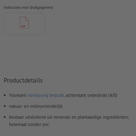
Overdrukinstellingen
worden door ons niet gecontroleerd
Instructies voor drukgegevens
Commentaren
worden verwijderd en niet afgedrukt
Inhoud van
formuliervelden
worden mee afgedrukt
Hoe maak ik afdrukgegevens correct?
Productdetails
Voorkant
vierkleurig bedrukt
, achterkant onbedrukt (4/0)
natuur- en milieuvriendelijk
bestaan uitsluitend uit minerale en plantaardige ingrediënten;
helemaal zonder pvc
met plakmiddel op waterbasis zonder lijm