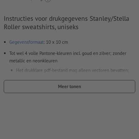
Instructies voor drukgegevens Stanley/Stella
Roller sweatshirts, uniseks
Gegevensformaat
: 10 x 10 cm
Tot wel 4 volle Pantone-kleuren incl. goud en zilver; zonder
metallic en neonkleuren
Het drukklare pdf-bestand mag alleen vectoren bevatten;
jpeg- of tiff- afbeeldingen en -templates zijn niet geschikt
Meer tonen
Meer informatie en tips over
vectorgegevens
vindt u in
onze Help-functie.
Houd rekening met de volgende punten voor een goed en
schoon borduurresultaat:
Let op! Alle
letters moeten minstens 6 mm hoog zijn (17 Pt)
Lijnen minstens 1 mm dik – dunnere lijnen gaan bij het