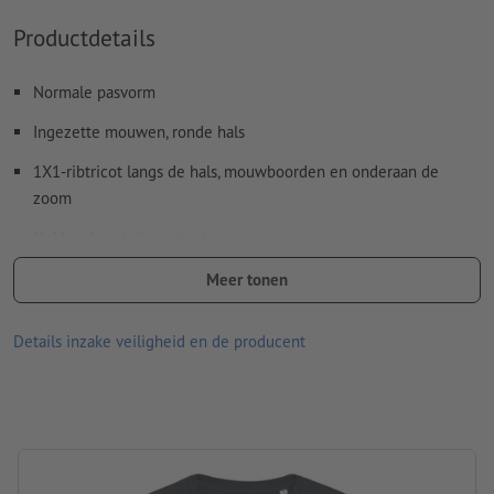
borduren verloren
Productdetails
fijne details en zeer kleine elementen kunnen niet worden
geborduurd
Normale pasvorm
voldoende afstand tussen letters en afzonderlijke
Ingezette mouwen, ronde hals
elementen laten, zodat er bij het borduren niets in elkaar
1X1-ribtricot langs de hals, mouwboorden en onderaan de
overloopt
zoom
kleurverlopen en rasteringen zijn niet mogelijk
Nekband met visgraatpatroon
Spel- en zetfouten
worden door ons niet gecontroleerd
Flatlocknaden
Meer tonen
Hoe maak ik afdrukgegevens correct?
Afgezette halve maan in de nek
Details inzake veiligheid en de producent
Onderhoud: Met soortgelijke kleuren binnenstebuiten wassen,
opdruk niet strijken.
Materiaal: 85 % gekamd ringgesponnen biologisch katoen, 15 %
gerecycled polyester
Voorgewassen, voelt soepel aan