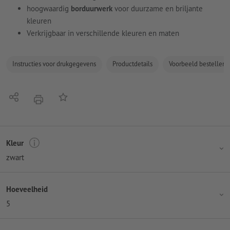
hoogwaardig
borduurwerk
voor duurzame en briljante
kleuren
Verkrijgbaar in verschillende kleuren en maten
Instructies voor drukgegevens
Productdetails
Voorbeeld bestellen
Delen
Op de lijst
afdrukken
Kleur
zwart
Hoeveelheid
5