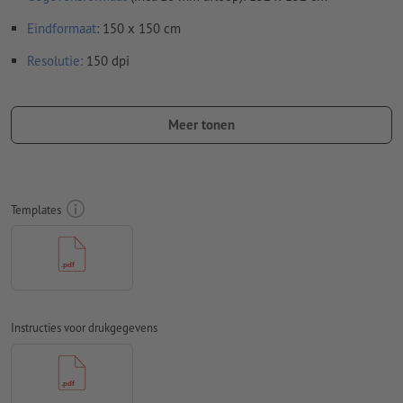
Eindformaat
: 150 x 150 cm
Resolutie:
150 dpi
Rondom 10 mm
afloop
aanhouden, belangrijke informatie met
ten minste 50 mm afstand ten opzichte van het eindformaat
Meer tonen
Lettertypes
moeten volledig worden ingesloten of omgezet
naar krommen
Kleurmodus:
CMYK, FOGRA51 (PSO Coated v3)
Templates
Spel- en zetfouten
worden door ons niet gecontroleerd
Overdrukinstellingen
worden door ons niet gecontroleerd
Commentaren
worden verwijderd en niet afgedrukt
Instructies voor drukgegevens
Inhoud van
formuliervelden
worden mee afgedrukt
Hoe maak ik afdrukgegevens correct?