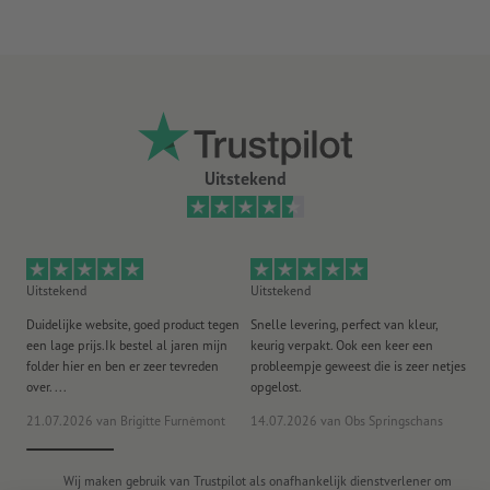
U ontvangt afhankelijk van de grootte van het zeildoek het
optimale aantal materialen nodig voor een veilige
bevestiging
Meer informatie over het spandoekmontagemateriaal vindt
u in de infobox
Absoluut weerbestendig en daarom ook probleemloos buiten te
Uitstekend
gebruiken.
Het traditionele promotiemiddel voor steigers,
bouwschuttingen, brugleuningen en omheiningen.
Uitstekend
Uitstekend
Ui
Er kan maar één ontwerp worden gebruikt per bestelling.
Duidelijke website, goed product tegen
Snelle levering, perfect van kleur,
He
Let erop dat bij de 360 g/m² Kavalan om productietechnische
een lage prijs.Ik bestel al jaren mijn
keurig verpakt. Ook een keer een
ee
folder hier en ben er zeer tevreden
probleempje geweest die is zeer netjes
ac
redenen naden zichtbaar kunnen zijn.
over. ...
opgelost.
Let erop dat de ogen kunnen zijn gemaakt van kunststof of
21.07.2026
van Brigitte Furnèmont
14.07.2026
van Obs Springschans
18
metaal
Wij maken gebruik van Trustpilot als onafhankelijk dienstverlener om