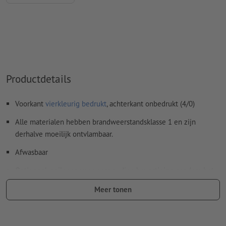
Productdetails
Voorkant
vierkleurig bedrukt
, achterkant onbedrukt (4/0)
Alle materialen hebben brandweerstandsklasse 1 en zijn
derhalve moeilijk ontvlambaar.
Afwasbaar
Optioneel: zeilogen voor eenvoudige bevestiging, rondom het
doek op een onderlinge afstand van ca 50 cm.
Meer tonen
Zeilogen worden volgens leesrichting verwerkt
Optionele extra artikelen: Montagemateriaal