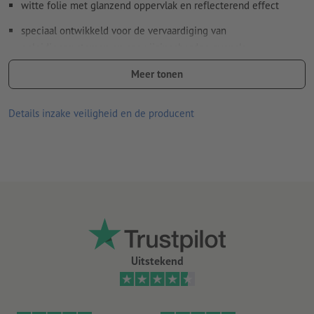
witte folie met glanzend oppervlak en reflecterend effect
speciaal ontwikkeld voor de vervaardiging van
geleidingssystemen en aanwijzingsborden evenals
reflecterende reclame, waarvoor een minimum aan
Meer tonen
retroreflectie voldoende is (reflectie RA1, design A, vroeger
type I)
Details inzake veiligheid en de producent
aan de eisen van de norm DIN 67510 (minimumeisen voor
fotoluminescente van producten) wordt voldaan
goede UV- en temperatuurbestendigheid
geschikt voor binnen- en buitengebruik
achterkant zonder slit
hoe langer de stickers op een bepaalde plaats plakken, des te
moeilijker kunnen ze worden verwijderd
Uitstekend
Aanwijzing:
De te beplakken ondergrond moet stof- en vetvrij
zijn en mag geen andere verontreinigingen bevatten. Dit kan