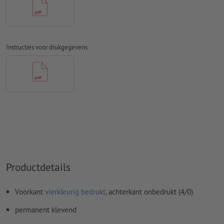
Spel- en zetfouten
worden door ons niet gecontroleerd
Overdrukinstellingen
worden door ons niet gecontroleerd
Transparanties
moeten in het algemeen worden
Instructies voor drukgegevens
Commentaren
worden verwijderd en niet afgedrukt
Inhoud van
formuliervelden
worden mee afgedrukt
Hoe maak ik afdrukgegevens correct?
Productdetails
Voorkant
vierkleurig bedrukt
, achterkant onbedrukt (4/0)
permanent klevend