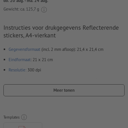
do. 20 aug. - ma. 24 aug.
Gewicht: ca.
125,7 g
Instructies voor drukgegevens Reflecterende
stickers, A4-vierkant
Gegevensformaat
(incl. 2 mm afloop): 21,4 x 21,4 cm
Eindformaat
: 21 x 21 cm
Resolutie:
300 dpi
Rondom 2 mm
afloop
aanhouden, belangrijke informatie met
ten minste 4 mm afstand ten opzichte van het eindformaat
Meer tonen
Lettertypes
moeten volledig worden ingesloten of omgezet
naar krommen
Kleurmodus:
CMYK, FOGRA51 (PSO Coated v3) voor gestreken
Templates
papier