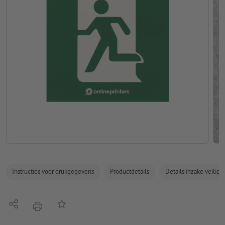
Instructies voor drukgegevens
Productdetails
Details inzake veilig
Delen
Op de lijst
afdrukken