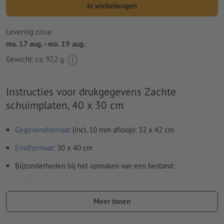
In winkelwagen
Levering circa:
ma. 17 aug. - wo. 19 aug.
Gewicht: ca.
97,2 g
Instructies voor drukgegevens Zachte
schuimplaten, 40 x 30 cm
Gegevensformaat
(incl. 10 mm afloop): 32 x 42 cm
Eindformaat
: 30 x 40 cm
Bijzonderheden bij het opmaken van een bestand:
Bij een optionele
contoursnede
moet het bestand met een
extra snijcontour worden opgemaakt
Meer tonen
Resolutie:
150 dpi