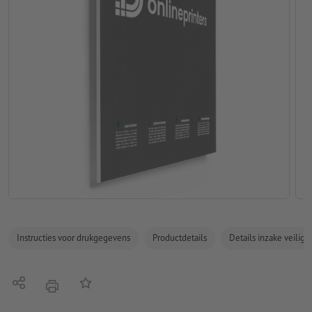
Instructies voor drukgegevens
Productdetails
Details inzake veilig
Delen
Op de lijst
afdrukken