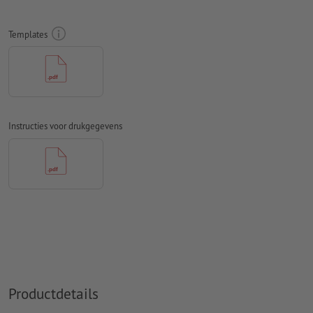
Rondom 10 mm
afloop
aanhouden, belangrijke informatie met
ten minste 4 mm afstand ten opzichte van het eindformaat
Templates
Lettertypes
moeten volledig worden ingesloten of omgezet
naar krommen
Kleurmodus:
CMYK, FOGRA51 (PSO Coated v3) voor gestreken
papier
Instructies voor drukgegevens
Spel- en zetfouten
worden door ons niet gecontroleerd
Overdrukinstellingen
worden door ons niet gecontroleerd
Commentaren
worden verwijderd en niet afgedrukt
Inhoud van
formuliervelden
worden mee afgedrukt
Hoe maak ik afdrukgegevens correct?
Productdetails