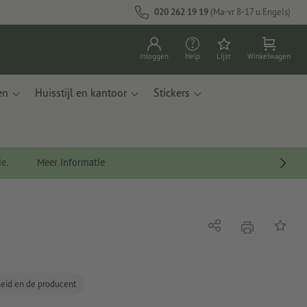
020 262 19 19
(Ma-vr 8-17 u Engels)
Inloggen
Help
Lijst
Winkelwagen
en
Huisstijl en kantoor
Stickers
de.
Meer informatie
afdrukken
Delen
Op de li
gheid en de producent