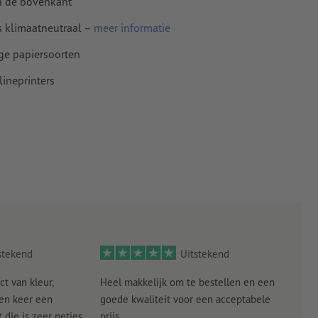
an de bovenkant
s klimaatneutraal –
meer informatie
ige papiersoorten
ineprinters
stekend
Uitstekend
ct van kleur,
Heel makkelijk om te bestellen en een
Als
een keer een
goede kwaliteit voor een acceptabele
KLED
die is zeer netjes
prijs.
tevr