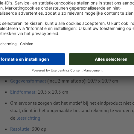
Levering circa:
€ 50,08
€
do. 20 aug.
excl. btw
inc
Gewicht: ca.
66,25 g
Instructies voor drukgegevens Producthanger
vierkant
Gegevensformaat
(incl. 2 mm afloop): 10,9 x 10,9 cm
Eindformaat
: 10,5 x 10,5 cm
Om ervoor te zorgen dat het motief bij het eindproduct niet
staat, dient in het opgemaakte bestand rekening te worden
de
leesrichting
Resolutie:
300 dpi