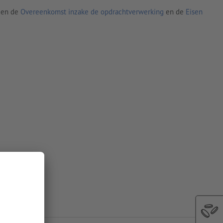
den de
Overeenkomst inzake de opdrachtverwerking
en de
Eisen