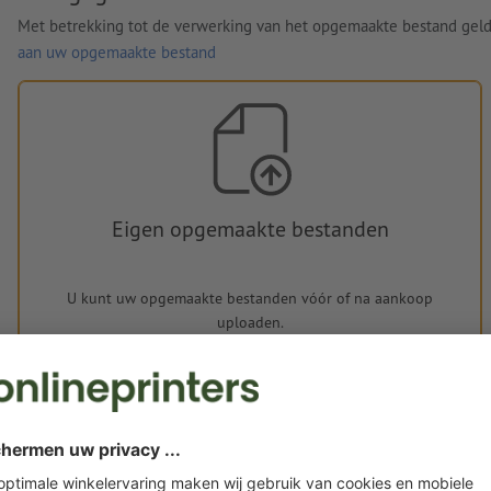
Met betrekking tot de verwerking van het opgemaakte bestand gel
aan uw opgemaakte bestand
Eigen opgemaakte bestanden
U kunt uw opgemaakte bestanden vóór of na aankoop
uploaden.
Nu uploaden