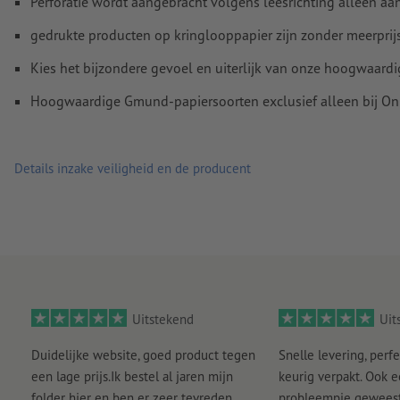
Perforatie wordt aangebracht volgens leesrichting alleen a
gedrukte producten op kringlooppapier zijn zonder meerprij
Kies het bijzondere gevoel en uiterlijk van onze hoogwaard
Hoogwaardige Gmund-papiersoorten exclusief alleen bij Onl
Details inzake veiligheid en de producent
Uitstekend
Uit
Duidelijke website, goed product tegen
Snelle levering, perfe
een lage prijs.Ik bestel al jaren mijn
keurig verpakt. Ook 
folder hier en ben er zeer tevreden
probleempje geweest 