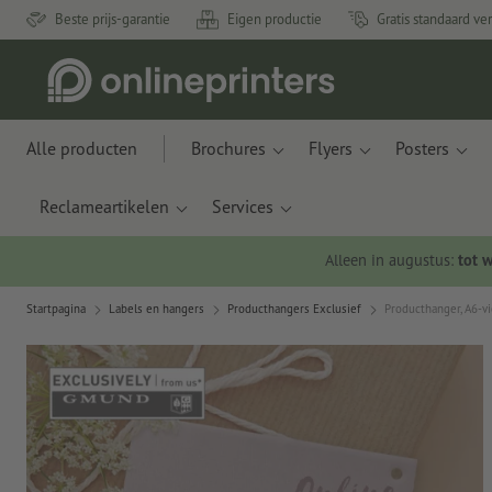
Beste prijs-garantie
Eigen productie
Gratis standaard ve
Alle producten
Brochures
Flyers
Posters
Reclameartikelen
Services
Alleen in augustus:
tot 
Startpagina
Labels en hangers
Producthangers Exclusief
Producthanger, A6-vi