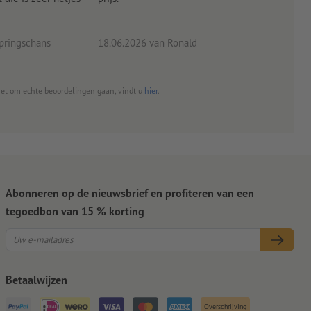
eind
pringschans
18.06.2026
van Ronald
02.0
het om echte beoordelingen gaan, vindt u
hier
.
Abonneren op de nieuwsbrief en profiteren van een
tegoedbon van 15 % korting
Betaalwijzen
Overschrijving