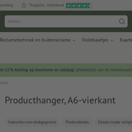
rzending
Trustpilot - Uitstekend
Reclametechniek en buitenreclame
Visitekaartjes
Kaart
wel 12 % korting op brochures en catalogi
, afhankelijk van de bestelwaar
erkant
Producthanger, A6-vierkant
Instructies voor drukgegevens
Productdetails
Details inzake veili