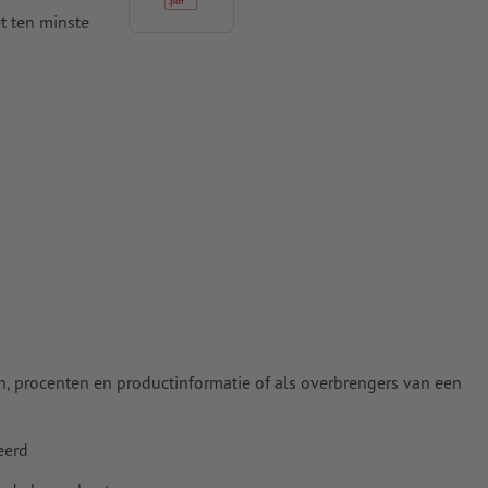
t ten minste
 naar krommen
n papier,
pier
, procenten en productinformatie of als overbrengers van een
eerd