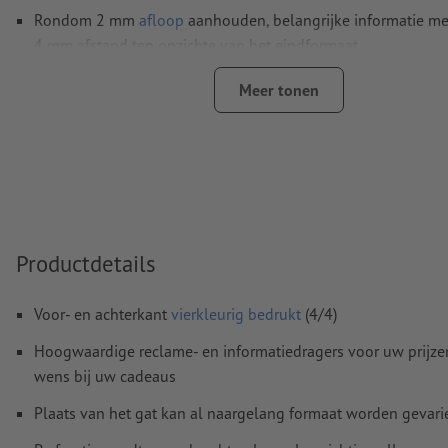
Rondom 2 mm
afloop
aanhouden, belangrijke informatie me
4 mm afstand ten opzichte van het eindformaat
Lettertypes
moeten volledig worden ingesloten of omgezet
Meer tonen
Kleurmodus:
CMYK, FOGRA51 (PSO Coated v3) voor gestreke
FOGRA52 (PSO Uncoated v3 FOGRA52) voor ongestreken pa
Spel- en zetfouten
worden door ons niet gecontroleerd
Overdrukinstellingen
worden door ons niet gecontroleerd
Commentaren
worden verwijderd en niet afgedrukt
Productdetails
Inhoud van
formuliervelden
worden mee afgedrukt
Voor- en achterkant
vierkleurig bedrukt
(4/4)
Hoe maak ik afdrukgegevens correct?
Hoogwaardige reclame- en informatiedragers voor uw prijzen
wens bij uw cadeaus
Plaats van het gat kan al naargelang formaat worden gevari