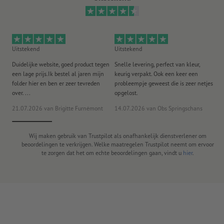
Uitstekend
Uitstekend
Ui
Duidelijke website, goed product tegen
Snelle levering, perfect van kleur,
He
een lage prijs.Ik bestel al jaren mijn
keurig verpakt. Ook een keer een
ee
folder hier en ben er zeer tevreden
probleempje geweest die is zeer netjes
ac
over. ...
opgelost.
21.07.2026
van Brigitte Furnèmont
14.07.2026
van Obs Springschans
18
Wij maken gebruik van Trustpilot als onafhankelijk dienstverlener om
beoordelingen te verkrijgen. Welke maatregelen Trustpilot neemt om ervoor
te zorgen dat het om echte beoordelingen gaan, vindt u
hier
.