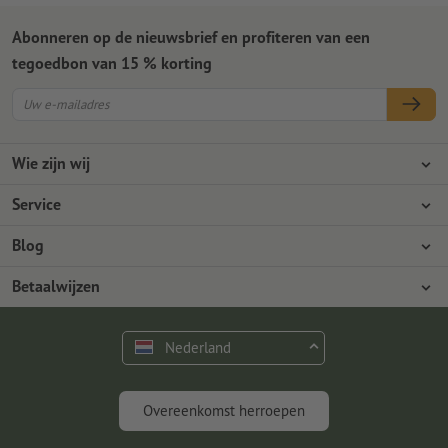
Abonneren op de nieuwsbrief en profiteren van een
tegoedbon van 15 % korting
Wie zijn wij
Ondernemingen
Service
Pers
Betaalwijzen
Blog
Vacatures en carrière
Verzending
Photoshop-tutorials
Betaalwijzen
Milieubescherming
Reclamatie
InDesign-tutorials
Overschrijving
Contact
Nederland
Premium programma
Gratis lettertypes en fonts
FAQ
Marketing en insights
Overeenkomst herroepen