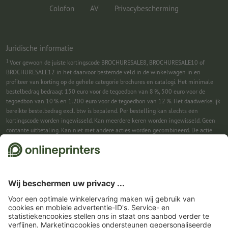
Colofon
AV
Privacybescherming
Juridische informatie
1
Voer gewoon de juiste kortingscode BROCHURESALE8, BROCHURESALE10 of
BROCHURESALE12 in het daarvoor bestemde veld in de winkelwagen in en
profiteer van korting op de gehele categorie brochures en catalogi. Het minimale
bestelbedrag bedraagt 150 euro voor de tegoedbon van 8 %, 500 euro voor de
tegoedbon van 10 % en 1.200 euro voor de tegoedbon van 12 %. Het daadwerkelijk
bereikte bestelbedrag excl. btw is bepalend. Per bestelling kan slechts één
kortingscode worden ingewisseld. Kan meerdere keren worden ingewisseld. Geen
contante uitbetaling. Kan niet met andere acties worden gecombineerd. De actie
geldt tot en met 31-08-2026.
2
Je ontvangst eerst een e-mail waarin je de aanmelding voor de nieuwsbrief
bevestigt met één klik. Pas daarna sturen we je de kortingscode en voortaan onze
nieuwsbrief toe. Natuurlijk kun je je te allen tijde weer afmelden. Kan 1x worden
ingewisseld. Geen minimumbestelwaarde. Maximale hoogte van de korting: € 150
van de bestelwaarde (netto). Geen contante uitbetaling. Kan niet worden
gecombineerd met andere acties of kortingscodes.
De tegoedbon is na ontvangst
zes weken geldig.