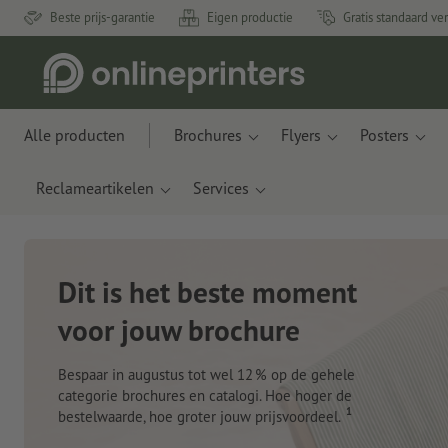
Beste prijs-garantie
Eigen productie
Gratis standaard ve
Alle producten
Brochures
Flyers
Posters
Reclameartikelen
Services
Nieuwe notitieboeken
Met innovatieve materialen gemaakt van appelresten
en plastic uit de oceaan
Nu bestellen