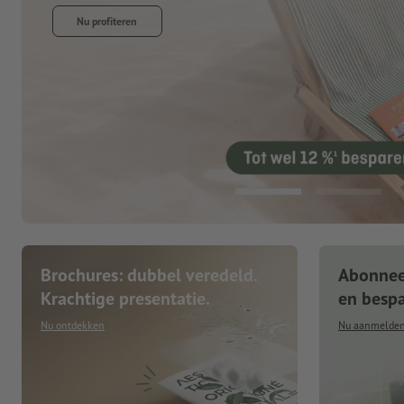
Brochures: dubbel veredeld.
Abonneer
Krachtige presentatie.
en besp
Nu ontdekken
Nu aanmelde