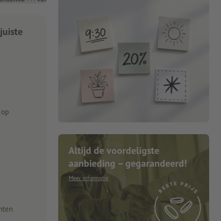
juiste
 op
Altijd de voordeligste
aanbieding – gegarandeerd!
Meer informatie
nten