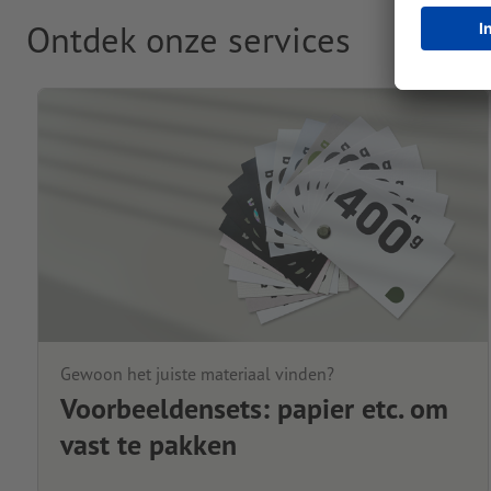
Ontdek onze services
Gewoon het juiste materiaal vinden?
Voorbeeldensets: papier etc. om
vast te pakken