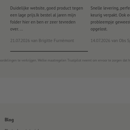
Duidelijke website, goed product tegen
Snelle levering, perfe
een lage prijs.Ik bestel al jaren mijn
keurig verpakt. Ook 
folder hier en ben er zeer tevreden
probleempje geweest 
over. ...
opgelost.
21.07.2026
van Brigitte Furnèmont
14.07.2026
van Obs S
oordelingen te verkrijgen. Welke maatregelen Trustpilot neemt om ervoor te zorgen dat 
Blog