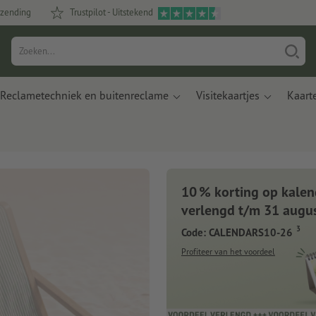
rzending
Trustpilot - Uitstekend
Reclametechniek en buitenreclame
Visitekaartjes
Kaart
10 % korting op kalen
verlengd t/m 31 augu
3
Code: CALENDARS10-26
Profiteer van het voordeel