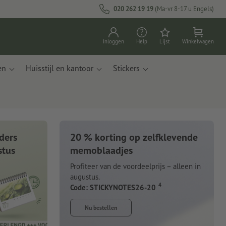
020 262 19 19
(Ma-vr 8-17 u Engels)
Inloggen
Help
Lijst
Winkelwagen
en
Huisstijl en kantoor
Stickers
ders
20 % korting op zelfklevende
stus
memoblaadjes
Profiteer van de voordeelprijs – alleen in
augustus.
4
Code: STICKYNOTES26-20
Nu bestellen