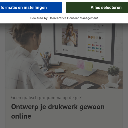
Geen grafisch programma op de pc?
Ontwerp je drukwerk gewoon
online