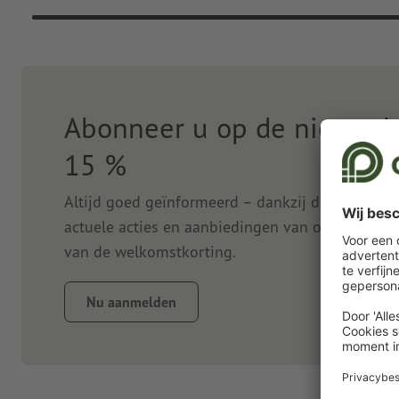
Abonneer u op de nieuwsbr
15 %
Altijd goed geïnformeerd – dankzij de nieuwsbr
actuele acties en aanbiedingen van onze onlined
van de welkomstkorting.
Nu aanmelden