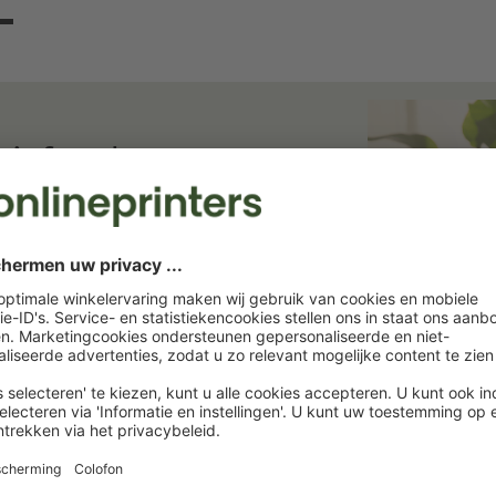
ief en bespaar
ief. Wij houden u op de hoogte van
rukkerij. Abonneer u nu en profiteer