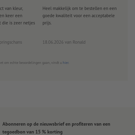
ct van kleur,
Heel makkelijk om te bestellen en een
Als
een keer een
goede kwaliteit voor een acceptabele
KLED
die is zeer netjes
prijs.
tevr
eind
pringschans
18.06.2026
van Ronald
02.0
het om echte beoordelingen gaan, vindt u
hier
.
Abonneren op de nieuwsbrief en profiteren van een
tegoedbon van 15 % korting