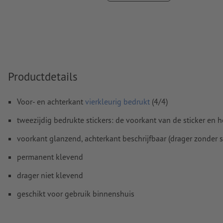
Overdrukinstellingen
worden door ons niet gecontroleerd
Commentaren
worden verwijderd en niet afgedrukt
Inhoud van
formuliervelden
worden mee afgedrukt
Productdetails
Hoe maak ik afdrukgegevens correct?
Voor- en achterkant
vierkleurig bedrukt
(4/4)
tweezijdig bedrukte stickers: de voorkant van de sticker e
voorkant glanzend, achterkant beschrijfbaar (drager zonder sl
permanent klevend
drager niet klevend
geschikt voor gebruik binnenshuis