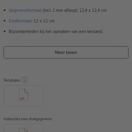
Gegevensformaat
(incl. 2 mm afloop): 12,4 x 12,4 cm
Eindformaat
: 12 x 12 cm
Bijzonderheden bij het opmaken van een bestand:
Om ervoor te zorgen dat het motief bij het eindproduct niet
op de kop staat, dient in het opgemaakte bestand rekening
Meer tonen
te worden gehouden met de
leesrichting
Resolutie:
300 dpi
Rondom 2 mm
afloop
aanhouden, belangrijke informatie met
Templates
ten minste 4 mm afstand ten opzichte van het eindformaat
Lettertypes
moeten volledig worden ingesloten of omgezet
naar krommen
Kleurmodus:
CMYK, FOGRA51 (PSO Coated v3) voor gestreken
papier, FOGRA52 (PSO Uncoated v3 FOGRA52) voor
Instructies voor drukgegevens
ongestreken papier