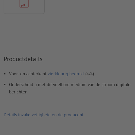
Spel- en zetfouten
worden door ons niet gecontroleerd
Overdrukinstellingen
worden door ons niet gecontroleerd
Commentaren
worden verwijderd en niet afgedrukt
Inhoud van
formuliervelden
worden mee afgedrukt
Hoe maak ik afdrukgegevens correct?
Productdetails
Voor- en achterkant
vierkleurig bedrukt
(4/4)
Onderscheid u met dit voelbare medium van de stroom digitale
berichten.
Details inzake veiligheid en de producent