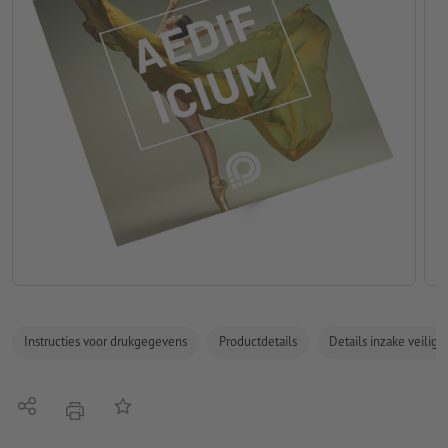
Instructies voor drukgegevens
Productdetails
Details inzake veilig
Delen
Op de lijst
afdrukken