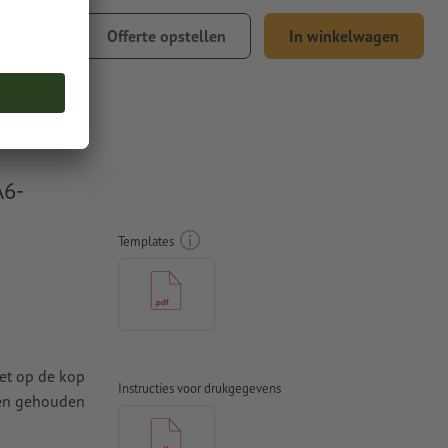
 18,61
Offerte opstellen
In winkelwagen
l. 21% btw
A6-
Templates
iet op de kop
Instructies voor drukgegevens
den gehouden