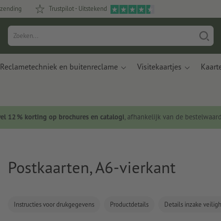
rzending
Trustpilot - Uitstekend
Reclametechniek en buitenreclame
Visitekaartjes
Kaart
wel 12 % korting op brochures en catalogi
, afhankelijk van de bestelwaar
Postkaarten, A6-vierkant
Instructies voor drukgegevens
Productdetails
Details inzake veili