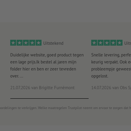
Uitstekend
Uit
Duidelijke website, goed product tegen
Snelle levering, perfe
een lage prijs.Ik bestel al jaren mijn
keurig verpakt. Ook 
folder hier en ben er zeer tevreden
probleempje geweest 
over. ...
opgelost.
21.07.2026
van Brigitte Furnèmont
14.07.2026
van Obs S
oordelingen te verkrijgen. Welke maatregelen Trustpilot neemt om ervoor te zorgen dat 