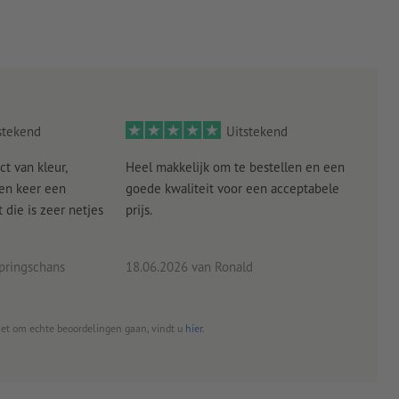
stekend
Uitstekend
ct van kleur,
Heel makkelijk om te bestellen en een
Als
een keer een
goede kwaliteit voor een acceptabele
KLED
die is zeer netjes
prijs.
tevr
eind
pringschans
18.06.2026
van Ronald
02.0
het om echte beoordelingen gaan, vindt u
hier
.