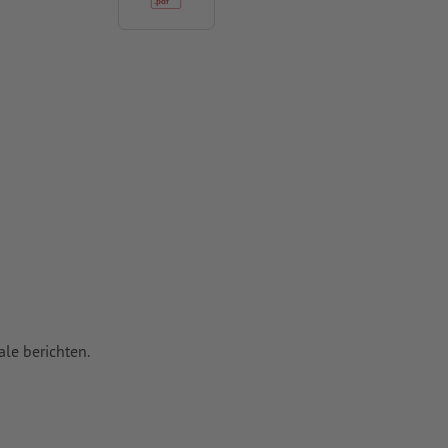
t ten minste
 naar krommen
n papier,
pier
le berichten.