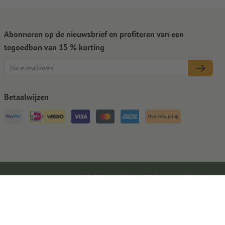
Abonneren op de nieuwsbrief en profiteren van een
tegoedbon van 15 % korting
Betaalwijzen
Overschrijving
Colofon
AV
Privacybescherming