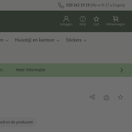
020 262 19 19
(Ma-vr 8-17 u Engels)
Inloggen
Help
Lijst
Winkelwagen
en
Huisstijl en kantoor
Stickers
de.
Meer informatie
afdrukken
Delen
Op de li
gheid en de producent