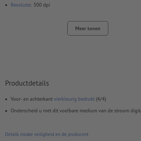
Resolutie:
300 dpi
Rondom 2 mm
afloop
aanhouden, belangrijke informatie me
4 mm afstand ten opzichte van het eindformaat
Meer tonen
Lettertypes
moeten volledig worden ingesloten of omgezet
Kleurmodus:
CMYK, FOGRA51 (PSO Coated v3) voor gestreke
FOGRA52 (PSO Uncoated v3 FOGRA52) voor ongestreken pa
Spel- en zetfouten
worden door ons niet gecontroleerd
Overdrukinstellingen
worden door ons niet gecontroleerd
Productdetails
Commentaren
worden verwijderd en niet afgedrukt
Voor- en achterkant
vierkleurig bedrukt
(4/4)
Inhoud van
formuliervelden
worden mee afgedrukt
Onderscheid u met dit voelbare medium van de stroom digita
Hoe maak ik afdrukgegevens correct?
Details inzake veiligheid en de producent