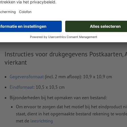
Levering circa:
€ 15,38
€
wo. 19 aug.
excl. btw
inc
Gewicht: ca.
29,8 g
Instructies voor drukgegevens Postkaarten, 
vierkant
Gegevensformaat
(incl. 2 mm afloop): 10,9 x 10,9 cm
Eindformaat
: 10,5 x 10,5 cm
Bijzonderheden bij het opmaken van een bestand:
Om ervoor te zorgen dat het motief bij het eindproduct n
staat, dient in het opgemaakte bestand rekening te wor
met de
leesrichting