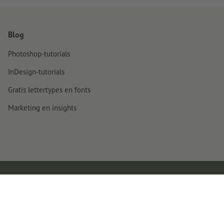
Blog
Photoshop-tutorials
InDesign-tutorials
Gratis lettertypes en fonts
Marketing en insights