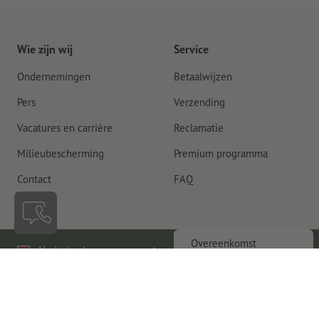
Wie zijn wij
Service
Ondernemingen
Betaalwijzen
Pers
Verzending
Vacatures en carrière
Reclamatie
Milieubescherming
Premium programma
Contact
FAQ
Overeenkomst
Nederland
herroepen