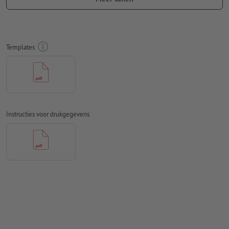
Lettertypes
moeten volledig worden ingesloten of omgezet
naar krommen
Kleurmodus:
CMYK, FOGRA51 (PSO Coated v3) voor gestreken
Templates
papier
Spel- en zetfouten
worden door ons niet gecontroleerd
Overdrukinstellingen
worden door ons niet gecontroleerd
Commentaren
worden verwijderd en niet afgedrukt
Instructies voor drukgegevens
Inhoud van
formuliervelden
worden mee afgedrukt
Hoe maak ik afdrukgegevens correct?