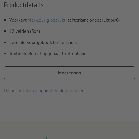
Productdetails
Voorkant
vierkleurig bedrukt
, achterkant onbedrukt (4/0)
12 velden (3x4)
geschikt voor gebruik binnenshuis
Textieldoek met opgenaaid klittenband
Zeer moeilijk ontvlambaar en in geval van nood zelfdovend
(brandweerstandsklasse B1)
Meer tonen
Details inzake veiligheid en de producent