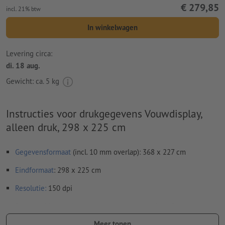
€ 279,85
incl. 21% btw
In winkelwagen
Levering circa:
di. 18 aug.
Gewicht: ca.
5 kg
Instructies voor drukgegevens Vouwdisplay,
alleen druk, 298 x 225 cm
Gegevensformaat
(incl. 10 mm overlap): 368 x 227 cm
Eindformaat
: 298 x 225 cm
Resolutie:
150 dpi
Rondom 10 mm
afloop
aanhouden, belangrijke informatie met
ten minste 50 mm afstand ten opzichte van het eindformaat
Meer tonen