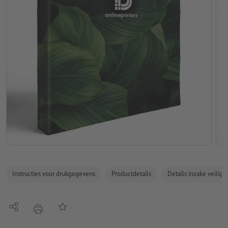
Instructies voor drukgegevens
Productdetails
Details inzake veilig
Delen
Op de lijst
afdrukken