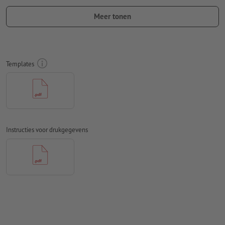
ten minste 50 mm afstand ten opzichte van het eindformaat
Meer tonen
Lettertypes
moeten volledig worden ingesloten of omgezet
naar krommen
Kleurmodus:
CMYK, FOGRA51 (PSO Coated v3)
Templates
Spel- en zetfouten
worden door ons niet gecontroleerd
Overdrukinstellingen
worden door ons niet gecontroleerd
Commentaren
worden verwijderd en niet afgedrukt
Instructies voor drukgegevens
Inhoud van
formuliervelden
worden mee afgedrukt
Hoe maak ik afdrukgegevens correct?