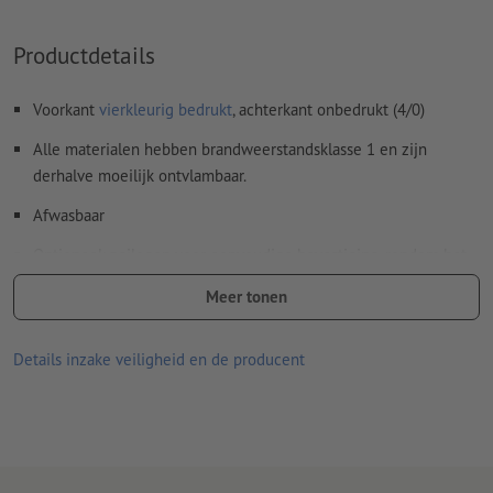
Productdetails
Voorkant
vierkleurig bedrukt
, achterkant onbedrukt (4/0)
Alle materialen hebben brandweerstandsklasse 1 en zijn
derhalve moeilijk ontvlambaar.
Afwasbaar
Optioneel: zeilogen voor eenvoudige bevestiging, rondom het
doek op een onderlinge afstand van ca 50 cm.
Meer tonen
Zeilogen worden volgens leesrichting verwerkt
Details inzake veiligheid en de producent
Optionele extra artikelen: Montagemateriaal
u ontvangt afhankelijk van de grootte van het zeildoek het
optimale aantal materialen nodig voor een veilige
bevestiging
Meer informatie over het spandoekmontagemateriaal vindt