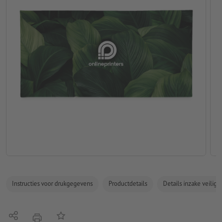
Instructies voor drukgegevens
Productdetails
Details inzake veilig
Delen
Op de lijst
afdrukken