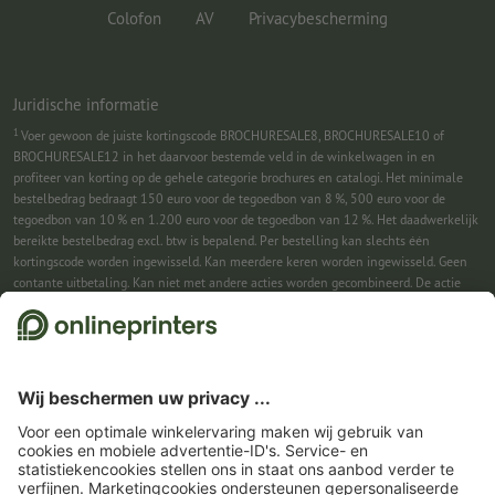
Colofon
AV
Privacybescherming
Juridische informatie
1
Voer gewoon de juiste kortingscode BROCHURESALE8, BROCHURESALE10 of
BROCHURESALE12 in het daarvoor bestemde veld in de winkelwagen in en
profiteer van korting op de gehele categorie brochures en catalogi. Het minimale
bestelbedrag bedraagt 150 euro voor de tegoedbon van 8 %, 500 euro voor de
tegoedbon van 10 % en 1.200 euro voor de tegoedbon van 12 %. Het daadwerkelijk
bereikte bestelbedrag excl. btw is bepalend. Per bestelling kan slechts één
kortingscode worden ingewisseld. Kan meerdere keren worden ingewisseld. Geen
contante uitbetaling. Kan niet met andere acties worden gecombineerd. De actie
geldt tot en met 31-08-2026.
2
Je ontvangst eerst een e-mail waarin je de aanmelding voor de nieuwsbrief
bevestigt met één klik. Pas daarna sturen we je de kortingscode en voortaan onze
nieuwsbrief toe. Natuurlijk kun je je te allen tijde weer afmelden. Kan 1x worden
ingewisseld. Geen minimumbestelwaarde. Maximale hoogte van de korting: € 150
van de bestelwaarde (netto). Geen contante uitbetaling. Kan niet worden
gecombineerd met andere acties of kortingscodes.
De tegoedbon is na ontvangst
zes weken geldig.