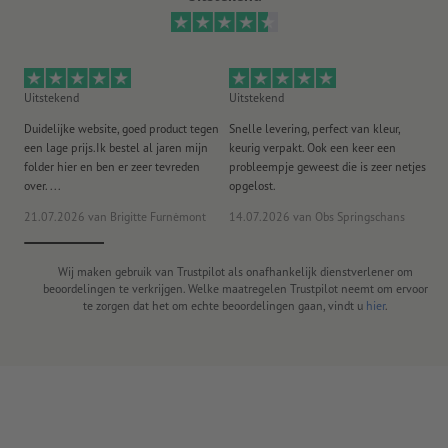
Uitstekend
Uitstekend
Ui
Duidelijke website, goed product tegen
Snelle levering, perfect van kleur,
He
een lage prijs.Ik bestel al jaren mijn
keurig verpakt. Ook een keer een
ee
folder hier en ben er zeer tevreden
probleempje geweest die is zeer netjes
ac
over. ...
opgelost.
21.07.2026
van Brigitte Furnèmont
14.07.2026
van Obs Springschans
18
Wij maken gebruik van Trustpilot als onafhankelijk dienstverlener om
beoordelingen te verkrijgen. Welke maatregelen Trustpilot neemt om ervoor
te zorgen dat het om echte beoordelingen gaan, vindt u
hier
.