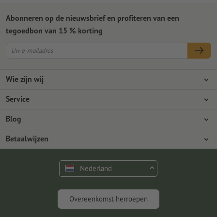
Abonneren op de nieuwsbrief en profiteren van een
tegoedbon van 15 % korting
Wie zijn wij
Ondernemingen
Service
Pers
Betaalwijzen
Blog
Vacatures en carrière
Verzending
Photoshop-tutorials
Betaalwijzen
Milieubescherming
Reclamatie
InDesign-tutorials
Overschrijving
Contact
Nederland
Premium programma
Gratis lettertypes en fonts
FAQ
Marketing en insights
Overeenkomst herroepen