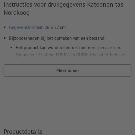
Instructies voor drukgegevens Katoenen tas
Nordkoog
Gegevensformaat
: 26 x 27 cm
Bijzonderheden bij het opmaken van een bestand:
Het product kan worden bedrukt met een
speciale kleur
(steunkleur: Pantone FORMULA GUIDE Uncoated, behalve
metallic en neonkleuren)
Meer tonen
De drager kan bij het
drukken met witte inkt
doorschijnen
Het drukklare pdf-bestand mag alleen vectoren bevatten;
jpeg- of tiff- afbeeldingen en -templates zijn niet geschikt
Meer informatie en tips over
vectorgegevens
vindt u in
onze Help-functie.
Spel- en zetfouten
worden door ons niet gecontroleerd
Productdetails