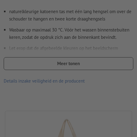
Hoe maak ik afdrukgegevens correct?
naturelkleurige katoenen tas met één lang hengsel om over de
schouder te hangen en twee korte draaghengsels
Wasbaar op maximaal 30 °C. Vóór het wassen binnenstebuiten
keren, zodat de opdruk zich aan de binnenkant bevindt.
Let erop dat de afgebeelde kleuren op het beeldscherm
vanwege de lichtomstandigheden of de monitorinstelling
kunnen afwijken van de daadwerkelijke productkleuren.
Meer tonen
afmetingen: b 38 x h 41,7 cm
Details inzake veiligheid en de producent
Materiaal: Katoen (Oeko-Tex standaard 100)
Gramsgewicht: 140 g/m²
Verpakking: niet apart verpakt
verwerking: zeefdruk
Drukpositie: op de tas