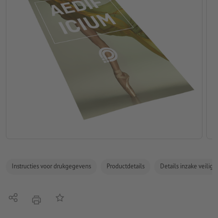
Instructies voor drukgegevens
Productdetails
Details inzake veilig
Delen
Op de lijst
afdrukken