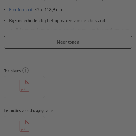
Eindformaat
: 42 x 118,9 cm
Bijzonderheden bij het opmaken van een bestand:
Bij een optionele
contoursnede
moet het bestand met een
extra snijcontour worden opgemaakt
Meer tonen
Let erop dat binnen een bestaande contoursnede om
productietechnische redenen geen andere contoursnede
kan worden aangemaakt.
Templates
Bij transparante stickers/folies moet op het volgende
worden gelet:
hoe lichter de drukinkt, des te transparanter ziet de folie
eruit
de folie wordt niet in spiegelbeeld gedrukt (zelfklevend
Instructies voor drukgegevens
deel aan de achterkant van het motief)
sanneer een motief aan de binnenkant van een glazen
oppervlak wordt geplakt en aan de buitenkant moet