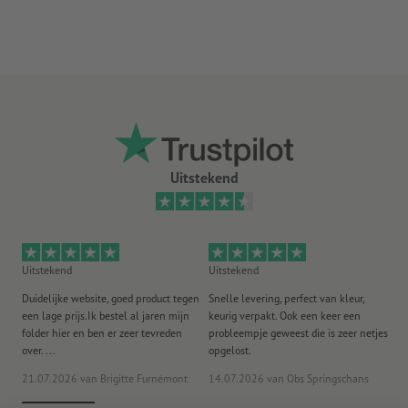
levering: opgerold
Hoe maak ik afdrukgegevens correct?
Uitstekend
Uitstekend
Uitstekend
Ui
Duidelijke website, goed product tegen
Snelle levering, perfect van kleur,
He
een lage prijs.Ik bestel al jaren mijn
keurig verpakt. Ook een keer een
ee
folder hier en ben er zeer tevreden
probleempje geweest die is zeer netjes
ac
over. ...
opgelost.
21.07.2026
van Brigitte Furnèmont
14.07.2026
van Obs Springschans
18