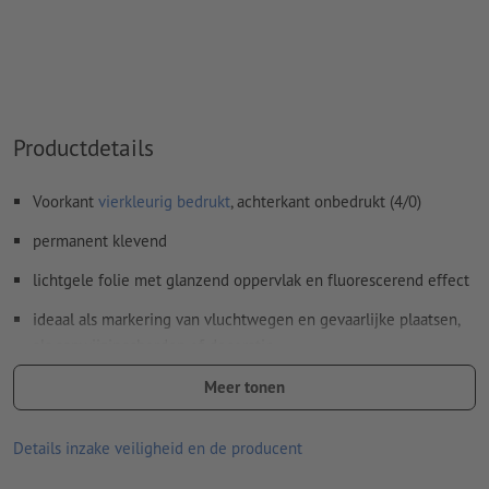
Hoe maak ik afdrukgegevens correct?
Productdetails
Voorkant
vierkleurig bedrukt
, achterkant onbedrukt (4/0)
permanent klevend
lichtgele folie met glanzend oppervlak en fluorescerend effect
ideaal als markering van vluchtwegen en gevaarlijke plaatsen,
als aanwijzingsborden of decoratie
aan de eisen van de norm DIN 67510 (minimumeisen voor
Meer tonen
fotoluminescente van producten) wordt voldaan
Details inzake veiligheid en de producent
goede UV- en temperatuurbestendigheid