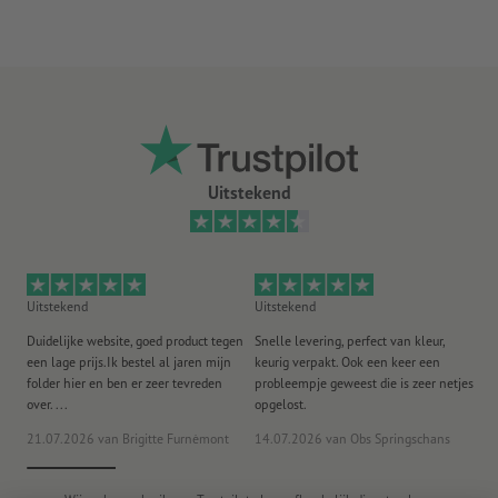
geschikt voor binnen- en buitengebruik
achterkant zonder slit
hoe langer de stickers op een bepaalde plaats plakken, des te
moeilijker kunnen ze worden verwijderd
Aanwijzing:
De te beplakken ondergrond moet stof- en vetvrij
zijn en mag geen andere verontreinigingen bevatten. Dit kan
Uitstekend
de kleefkracht van het materiaal nadelig beïnvloeden. Nieuwe
laklagen moeten gedroogd resp. volledig uitgehard zijn.
Levering: op vellen, niet apart op maat gesneden
Uitstekend
Uitstekend
Ui
Duidelijke website, goed product tegen
Snelle levering, perfect van kleur,
He
een lage prijs.Ik bestel al jaren mijn
keurig verpakt. Ook een keer een
ee
folder hier en ben er zeer tevreden
probleempje geweest die is zeer netjes
ac
over. ...
opgelost.
21.07.2026
van Brigitte Furnèmont
14.07.2026
van Obs Springschans
18