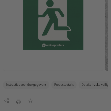
Instructies voor drukgegevens
Productdetails
Details inzake veilig
Delen
Op de lijst
afdrukken