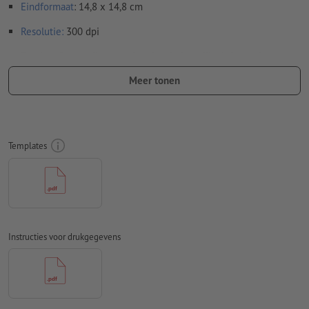
Eindformaat
: 14,8 x 14,8 cm
Resolutie:
300 dpi
Rondom 2 mm
afloop
aanhouden, belangrijke informatie met
ten minste 4 mm afstand ten opzichte van het eindformaat
Meer tonen
Lettertypes
moeten volledig worden ingesloten of omgezet
naar krommen
Kleurmodus:
CMYK, FOGRA51 (PSO Coated v3) voor gestreken
Templates
papier
Spel- en zetfouten
worden door ons niet gecontroleerd
Overdrukinstellingen
worden door ons niet gecontroleerd
Transparanties
moeten in het algemeen worden
Instructies voor drukgegevens
Commentaren
worden verwijderd en niet afgedrukt
Inhoud van
formuliervelden
worden mee afgedrukt