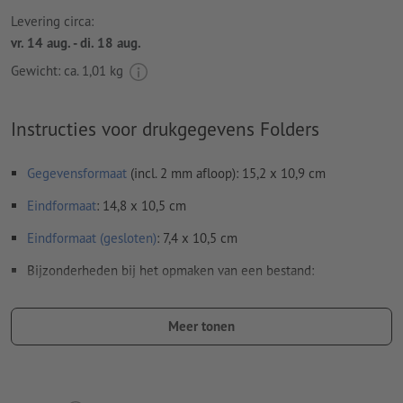
Levering circa:
vr. 14 aug. - di. 18 aug.
Gewicht: ca.
1,01 kg
Instructies voor drukgegevens Folders
Gegevensformaat
(incl. 2 mm afloop): 15,2 x 10,9 cm
Eindformaat
: 14,8 x 10,5 cm
Eindformaat (gesloten)
: 7,4 x 10,5 cm
Bijzonderheden bij het opmaken van een bestand:
Stuur ons a.u.b. geen losse zijden, maar een samengestelde
buitenkant en samengestelde binnenkant - oftewel in totaal
Meer tonen
twee drukklare pagina's - zie datasheet
vouwlijnen
kunnen niet worden geverifieerd