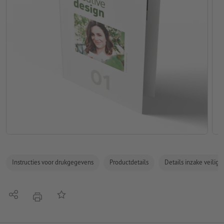
Instructies voor drukgegevens
Productdetails
Details inzake veilig
Delen
Op de lijst
afdrukken