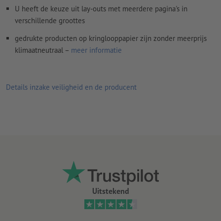
U heeft de keuze uit lay-outs met meerdere pagina's in
Spel- en zetfouten
worden door ons niet gecontroleerd
verschillende groottes
Overdrukinstellingen
worden door ons niet gecontroleerd
gedrukte producten op kringlooppapier zijn zonder meerprijs
Commentaren
worden verwijderd en niet afgedrukt
klimaatneutraal –
meer informatie
Inhoud van
formuliervelden
worden mee afgedrukt
Details inzake veiligheid en de producent
Hoe maak ik afdrukgegevens correct?
Uitstekend