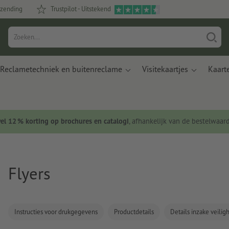
rzending
Trustpilot - Uitstekend
Reclametechniek en buitenreclame
Visitekaartjes
Kaart
wel 12 % korting op brochures en catalogi
, afhankelijk van de bestelwaar
Flyers
Instructies voor drukgegevens
Productdetails
Details inzake veili