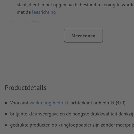
staat, dient in het opgemaakte bestand rekening te wor
met de
leesrichting
Resolutie:
300 dpi
Rondom 2 mm
afloop
aanhouden, belangrijke informatie me
Meer tonen
4 mm afstand ten opzichte van het eindformaat
Lettertypes
moeten volledig worden ingesloten of omgezet
Kleurmodus:
CMYK, FOGRA51 (PSO Coated v3) voor gestreke
FOGRA52 (PSO Uncoated v3 FOGRA52) voor ongestreken pa
Spel- en zetfouten
worden door ons niet gecontroleerd
Productdetails
Overdrukinstellingen
worden door ons niet gecontroleerd
Voorkant
vierkleurig bedrukt
, achterkant onbedrukt (4/0)
Commentaren
worden verwijderd en niet afgedrukt
briljante kleurweergave en de hoogste drukkwaliteit dankzij
Inhoud van
formuliervelden
worden mee afgedrukt
gedrukte producten op kringlooppapier zijn zonder meerprij
Hoe maak ik afdrukgegevens correct?