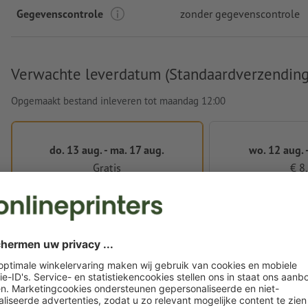
Gegevenscontrole
zonder gegevenscontrole
Verwachte leverdatum (Standaardverzending
Opgemaakt bestand inleveren tot maandag 12:00
do. 13 aug. - ma. 17 aug.
wo. 12 aug. -
Gratis
€ 8
Snellere levering gewenst? Kies voor expresverzending bij h
Drukgegevens