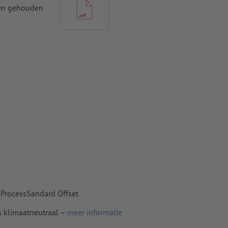
den gehouden
t ten minste
 naar krommen
n papier,
pier
 ProcessSandard Offset
s klimaatneutraal –
meer informatie