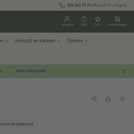
020 262 19 19
(Ma-vr 8-17 u Engels)
Inloggen
Help
Lijst
Winkelwagen
en
Huisstijl en kantoor
Stickers
de.
Meer informatie
afdrukken
Delen
Op de li
gheid en de producent