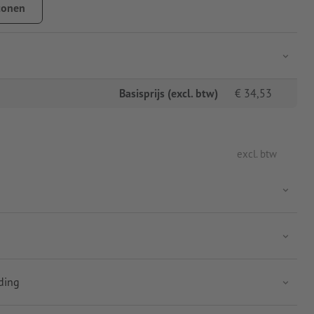
tonen
Basisprijs (excl. btw)
€
34,53
excl. btw
uding