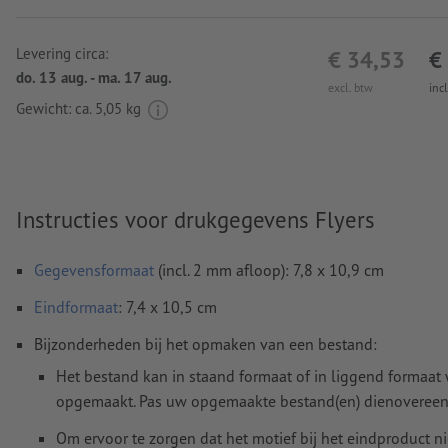
Levering circa:
€ 34,53
€
do. 13 aug. - ma. 17 aug.
excl. btw
inc
Gewicht: ca.
5,05 kg
Instructies voor drukgegevens Flyers
Gegevensformaat
(incl. 2 mm afloop): 7,8 x 10,9 cm
Eindformaat
: 7,4 x 10,5 cm
Bijzonderheden bij het opmaken van een bestand:
Het bestand kan in staand formaat of in liggend formaat
opgemaakt. Pas uw opgemaakte bestand(en) dienovereen
Om ervoor te zorgen dat het motief bij het eindproduct n