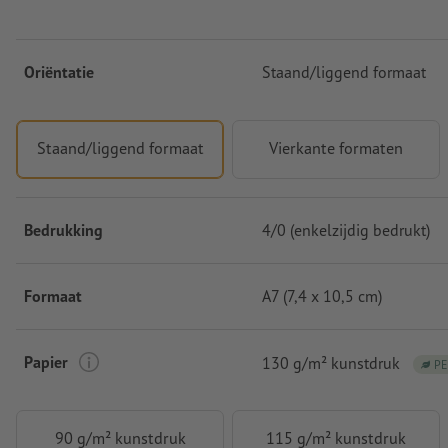
Oriëntatie
Staand/liggend formaat
Staand/liggend formaat
Vierkante formaten
Bedrukking
4/0 (enkelzijdig bedrukt)
Formaat
A7 (7,4 x 10,5 cm)
Papier
130 g/m² kunstdruk
PE
90 g/m² kunstdruk
115 g/m² kunstdruk