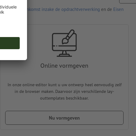
den de
Overeenkomst inzake de opdrachtverwerking
en de
Eisen
Online vormgeven
In onze online-editor kunt u uw ontwerp heel eenvoudig zelf
in de browser maken. Daarvoor zijn verschillende lay-
outtemplates beschikbaar.
Nu vormgeven