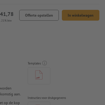
 41,78
Offerte opstellen
In winkelwagen
l. 21% btw
Templates
 worden
komstig aan.
Instructies voor drukgegevens
iet op de kop