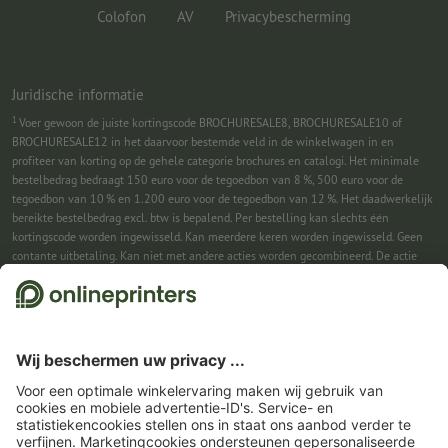
Colofon
AV
Privacybescherming
Juridische informatie
1
Voer gewoon de juiste kortingscode BROCHURESALE8, BROCHURESALE10 of
BROCHURESALE12 in het daarvoor bestemde veld in de winkelwagen in en
profiteer van korting op de gehele categorie brochures en catalogi. Het minimale
bestelbedrag bedraagt 150 euro voor de tegoedbon van 8 %, 500 euro voor de
tegoedbon van 10 % en 1.200 euro voor de tegoedbon van 12 %. Het daadwerkelijk
bereikte bestelbedrag excl. btw is bepalend. Per bestelling kan slechts één
kortingscode worden ingewisseld. Kan meerdere keren worden ingewisseld. Geen
contante uitbetaling. Kan niet met andere acties worden gecombineerd. De actie
geldt tot en met 31-08-2026.
2
Je ontvangst eerst een e-mail waarin je de aanmelding voor de nieuwsbrief
bevestigt met één klik. Pas daarna sturen we je de kortingscode en voortaan onze
nieuwsbrief toe. Natuurlijk kun je je te allen tijde weer afmelden. Kan 1x worden
ingewisseld. Geen minimumbestelwaarde. Maximale hoogte van de korting: € 150
van de bestelwaarde (netto). Geen contante uitbetaling. Kan niet worden
gecombineerd met andere acties of kortingscodes.
De tegoedbon is na ontvangst
zes weken geldig.