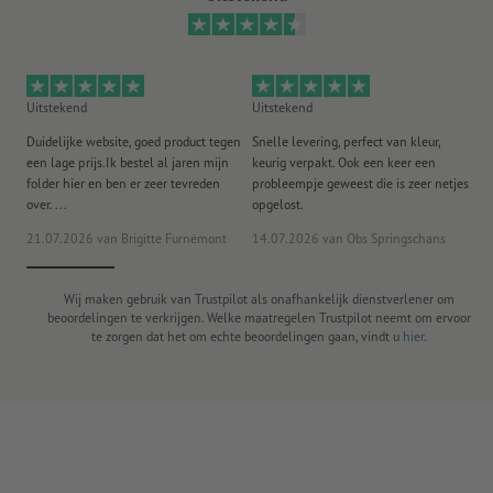
Uitstekend
Uitstekend
Ui
Duidelijke website, goed product tegen
Snelle levering, perfect van kleur,
He
een lage prijs.Ik bestel al jaren mijn
keurig verpakt. Ook een keer een
ee
folder hier en ben er zeer tevreden
probleempje geweest die is zeer netjes
ac
over. ...
opgelost.
21.07.2026
van Brigitte Furnèmont
14.07.2026
van Obs Springschans
18
Wij maken gebruik van Trustpilot als onafhankelijk dienstverlener om
beoordelingen te verkrijgen. Welke maatregelen Trustpilot neemt om ervoor
te zorgen dat het om echte beoordelingen gaan, vindt u
hier
.