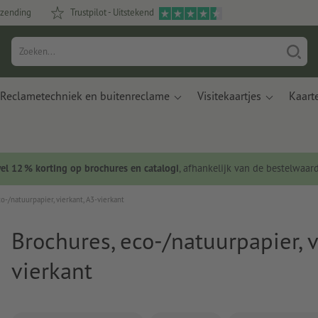
rzending
Trustpilot - Uitstekend
Reclametechniek en buitenreclame
Visitekaartjes
Kaart
wel 12 % korting op brochures en catalogi
, afhankelijk van de bestelwaar
o-/natuurpapier, vierkant, A3-vierkant
Brochures, eco-/natuurpapier, v
vierkant