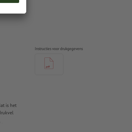
Instructies voor drukgegevens
at is het
drukvel
de