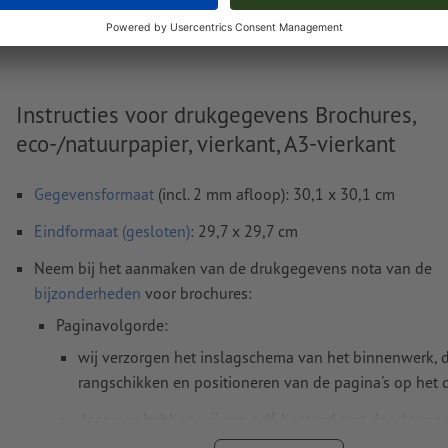
Gewicht: ca.
35,28 kg
Instructies voor drukgegevens Brochures,
eco-/natuurpapier, vierkant, A3-vierkant
Gegevensformaat
(incl. 2 mm afloop): 30,1 x 30,1 cm
Eindformaat (gesloten)
: 29,7 x 29,7 cm
Neem bij het aanmaken van de drukgegevens nota van de
bijzonderheden
voor brochures:
Paginavolgorde:
wij verzorgen het inslagschema van het binnenwerk, d
rangschikken en positioneren van de pagina's op het 
daarvoor hebben wij een pdf-bestand met doorlopen
afzonderlijke pagina's nodig