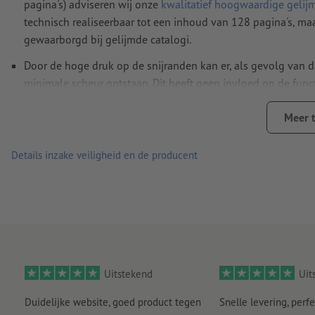
pagina's) adviseren wij onze
kwalitatief hoogwaardige gelij
Commentaren
worden verwijderd en niet afgedrukt
technisch realiseerbaar tot een inhoud van 128 pagina's, maa
Inhoud van
formuliervelden
worden mee afgedrukt
gewaarborgd bij gelijmde catalogi.
Door de hoge druk op de snijranden kan er, als gevolg van 
Hoe maak ik afdrukgegevens correct?
minimale scheur ontstaan. Dit heeft geen invloed op de func
gedrukte producten op kringlooppapier zijn zonder meerprij
Meer 
briljante kleurweergave en de hoogste drukkwaliteit dankzij
Details inzake veiligheid en de producent
Aanwijzing m.b.t. optionele bundeling:
Vanaf een bepaalde b
wij ons voor het bundelingsaantal te verminderen.
Uitstekend
Uit
Duidelijke website, goed product tegen
Snelle levering, perfe