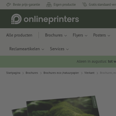
Beste prijs-garantie
Eigen productie
Gratis standaard ve
Alle producten
Brochures
Flyers
Posters
Reclameartikelen
Services
Alleen in augustus:
tot 
Startpagina
Brochures
Brochures eco-/natuurpapier
Vierkant
Brochures, ec