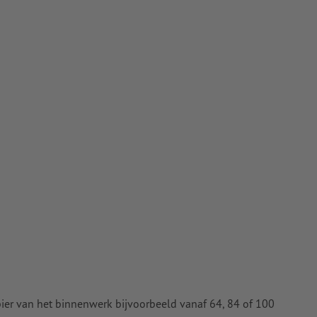
na's werkt,
 pagina's te
en met 16 vel
t ten minste
 naar krommen
n papier,
pier
apier van het binnenwerk bijvoorbeeld vanaf 64, 84 of 100