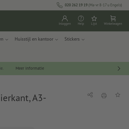
020 262 19 19
(Ma-vr 8-17 u Engels)
Inloggen
Help
Lijst
Winkelwagen
en
Huisstijl en kantoor
Stickers
de.
Meer informatie
ierkant, A3-
afdrukken
Delen
Op de li