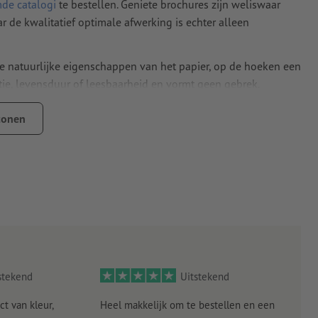
mde catalogi
te bestellen. Geniete brochures zijn weliswaar
r de kwalitatief optimale afwerking is echter alleen
de natuurlijke eigenschappen van het papier, op de hoeken een
tie, levensduur of leesbaarheid en vormt geen gebrek.
s klimaatneutraal –
meer informatie
tonen
 ProcessSandard Offset
rochuredikte (= gramsgewicht + aantal pagina's) behouden
stekend
Uitstekend
ct van kleur,
Heel makkelijk om te bestellen en een
Als