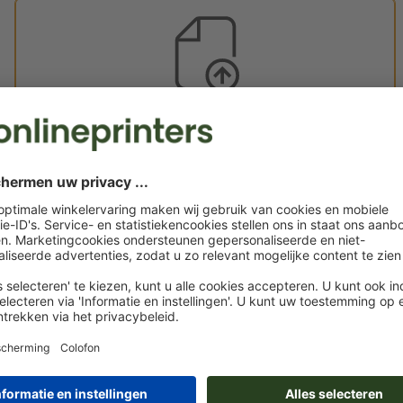
Eigen opgemaakte bestanden
U kunt uw opgemaakte bestanden vóór of na aankoop
uploaden.
Nu uploaden
Levering circa:
€ 643,26
€ 
di. 18 aug. - do. 20 aug.
excl. btw
incl. 