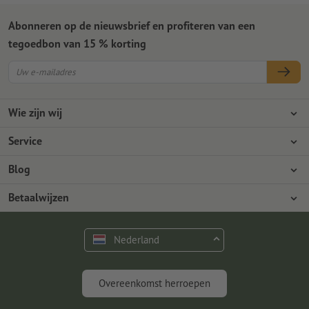
Abonneren op de nieuwsbrief en profiteren van een
tegoedbon van 15 % korting
Wie zijn wij
Ondernemingen
Service
Pers
Betaalwijzen
Blog
Vacatures en carrière
Verzending
Photoshop-tutorials
Betaalwijzen
Milieubescherming
Reclamatie
InDesign-tutorials
Overschrijving
Contact
Nederland
Premium programma
Gratis lettertypes en fonts
FAQ
Marketing en insights
Overeenkomst herroepen