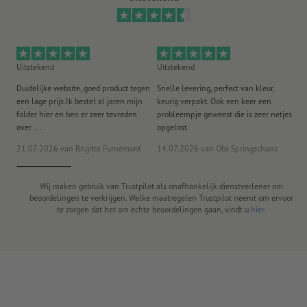
Uitstekend
Uitstekend
Ui
Duidelijke website, goed product tegen
Snelle levering, perfect van kleur,
He
een lage prijs.Ik bestel al jaren mijn
keurig verpakt. Ook een keer een
ee
folder hier en ben er zeer tevreden
probleempje geweest die is zeer netjes
ac
over. ...
opgelost.
21.07.2026
van Brigitte Furnèmont
14.07.2026
van Obs Springschans
18
Wij maken gebruik van Trustpilot als onafhankelijk dienstverlener om
beoordelingen te verkrijgen. Welke maatregelen Trustpilot neemt om ervoor
te zorgen dat het om echte beoordelingen gaan, vindt u
hier
.