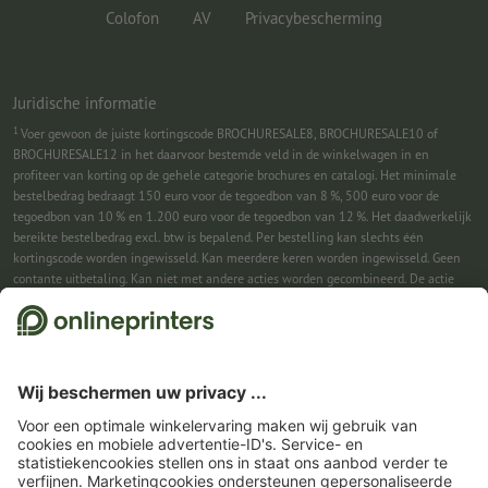
Colofon
AV
Privacybescherming
Juridische informatie
1
Voer gewoon de juiste kortingscode BROCHURESALE8, BROCHURESALE10 of
BROCHURESALE12 in het daarvoor bestemde veld in de winkelwagen in en
profiteer van korting op de gehele categorie brochures en catalogi. Het minimale
bestelbedrag bedraagt 150 euro voor de tegoedbon van 8 %, 500 euro voor de
tegoedbon van 10 % en 1.200 euro voor de tegoedbon van 12 %. Het daadwerkelijk
bereikte bestelbedrag excl. btw is bepalend. Per bestelling kan slechts één
kortingscode worden ingewisseld. Kan meerdere keren worden ingewisseld. Geen
contante uitbetaling. Kan niet met andere acties worden gecombineerd. De actie
geldt tot en met 31-08-2026.
2
Je ontvangst eerst een e-mail waarin je de aanmelding voor de nieuwsbrief
bevestigt met één klik. Pas daarna sturen we je de kortingscode en voortaan onze
nieuwsbrief toe. Natuurlijk kun je je te allen tijde weer afmelden. Kan 1x worden
ingewisseld. Geen minimumbestelwaarde. Maximale hoogte van de korting: € 150
van de bestelwaarde (netto). Geen contante uitbetaling. Kan niet worden
gecombineerd met andere acties of kortingscodes.
De tegoedbon is na ontvangst
zes weken geldig.