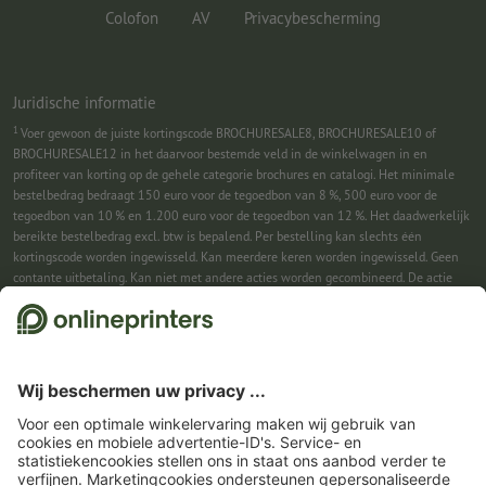
Colofon
AV
Privacybescherming
Juridische informatie
1
Voer gewoon de juiste kortingscode BROCHURESALE8, BROCHURESALE10 of
BROCHURESALE12 in het daarvoor bestemde veld in de winkelwagen in en
profiteer van korting op de gehele categorie brochures en catalogi. Het minimale
bestelbedrag bedraagt 150 euro voor de tegoedbon van 8 %, 500 euro voor de
tegoedbon van 10 % en 1.200 euro voor de tegoedbon van 12 %. Het daadwerkelijk
bereikte bestelbedrag excl. btw is bepalend. Per bestelling kan slechts één
kortingscode worden ingewisseld. Kan meerdere keren worden ingewisseld. Geen
contante uitbetaling. Kan niet met andere acties worden gecombineerd. De actie
geldt tot en met 31-08-2026.
2
Je ontvangst eerst een e-mail waarin je de aanmelding voor de nieuwsbrief
bevestigt met één klik. Pas daarna sturen we je de kortingscode en voortaan onze
nieuwsbrief toe. Natuurlijk kun je je te allen tijde weer afmelden. Kan 1x worden
ingewisseld. Geen minimumbestelwaarde. Maximale hoogte van de korting: € 150
van de bestelwaarde (netto). Geen contante uitbetaling. Kan niet worden
gecombineerd met andere acties of kortingscodes.
De tegoedbon is na ontvangst
zes weken geldig.