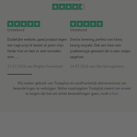
Uitstekend
Uitstekend
Ui
Duidelijke website, goed product tegen
Snelle levering, perfect van kleur,
He
een lage prijs.Ik bestel al jaren mijn
keurig verpakt. Ook een keer een
ee
folder hier en ben er zeer tevreden
probleempje geweest die is zeer netjes
ac
over. ...
opgelost.
21.07.2026
van Brigitte Furnèmont
14.07.2026
van Obs Springschans
18
Wij maken gebruik van Trustpilot als onafhankelijk dienstverlener om
beoordelingen te verkrijgen. Welke maatregelen Trustpilot neemt om ervoor
te zorgen dat het om echte beoordelingen gaan, vindt u
hier
.