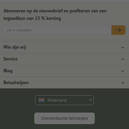
Abonneren op de nieuwsbrief en profiteren van een
tegoedbon van 15 % korting
Wie zijn wij
Ondernemingen
Service
Pers
Betaalwijzen
Blog
Vacatures en carrière
Verzending
Photoshop-tutorials
Betaalwijzen
Milieubescherming
Reclamatie
InDesign-tutorials
Overschrijving
Contact
Nederland
Premium programma
Gratis lettertypes en fonts
FAQ
Marketing en insights
Overeenkomst herroepen