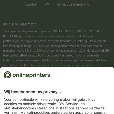
Colofon
AV
Privacybescherming
Juridische informatie
1
Voer gewoon de juiste kortingscode BROCHURESALE8, BROCHURESALE10 of
BROCHURESALE12 in het daarvoor bestemde veld in de winkelwagen in en
profiteer van korting op de gehele categorie brochures en catalogi. Het minimale
bestelbedrag bedraagt 150 euro voor de tegoedbon van 8 %, 500 euro voor de
tegoedbon van 10 % en 1.200 euro voor de tegoedbon van 12 %. Het daadwerkelijk
bereikte bestelbedrag excl. btw is bepalend. Per bestelling kan slechts één
kortingscode worden ingewisseld. Kan meerdere keren worden ingewisseld. Geen
contante uitbetaling. Kan niet met andere acties worden gecombineerd. De actie
geldt tot en met 31-08-2026.
2
Je ontvangst eerst een e-mail waarin je de aanmelding voor de nieuwsbrief
bevestigt met één klik. Pas daarna sturen we je de kortingscode en voortaan onze
nieuwsbrief toe. Natuurlijk kun je je te allen tijde weer afmelden. Kan 1x worden
ingewisseld. Geen minimumbestelwaarde. Maximale hoogte van de korting: € 150
van de bestelwaarde (netto). Geen contante uitbetaling. Kan niet worden
gecombineerd met andere acties of kortingscodes.
De tegoedbon is na ontvangst
zes weken geldig.