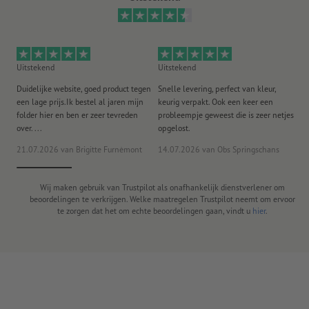
Uitstekend
Uitstekend
Ui
Duidelijke website, goed product tegen
Snelle levering, perfect van kleur,
He
een lage prijs.Ik bestel al jaren mijn
keurig verpakt. Ook een keer een
ee
folder hier en ben er zeer tevreden
probleempje geweest die is zeer netjes
ac
over. ...
opgelost.
21.07.2026
van Brigitte Furnèmont
14.07.2026
van Obs Springschans
18
Wij maken gebruik van Trustpilot als onafhankelijk dienstverlener om
beoordelingen te verkrijgen. Welke maatregelen Trustpilot neemt om ervoor
te zorgen dat het om echte beoordelingen gaan, vindt u
hier
.