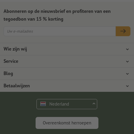
Abonneren op de nieuwsbrief en profiteren van een
tegoedbon van 15 % korting
Wie zijn wij
Ondernemingen
Service
Pers
Betaalwijzen
Blog
Vacatures en carrière
Verzending
Photoshop-tutorials
Betaalwijzen
Milieubescherming
Reclamatie
InDesign-tutorials
Overschrijving
Contact
Nederland
Premium programma
Gratis lettertypes en fonts
FAQ
Marketing en insights
Overeenkomst herroepen