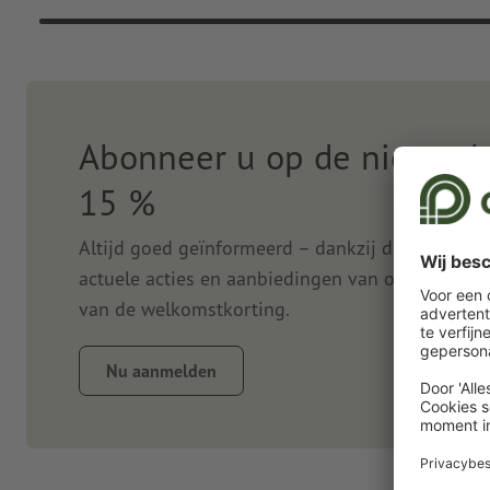
Abonneer u op de nieuwsbr
15 %
Altijd goed geïnformeerd – dankzij de nieuwsbr
actuele acties en aanbiedingen van onze onlined
van de welkomstkorting.
Nu aanmelden