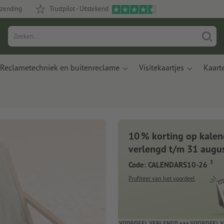
rzending
Trustpilot - Uitstekend
Reclametechniek en buitenreclame
Visitekaartjes
Kaart
10 % korting op kalen
verlengd t/m 31 augu
3
Code: CALENDARS10-26
sten
Profiteer van het voordeel