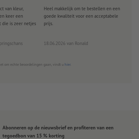
ct van kleur,
Heel makkelijk om te bestellen en een
Als
een keer een
goede kwaliteit voor een acceptabele
KLED
die is zeer netjes
prijs.
tevr
eind
pringschans
18.06.2026
van Ronald
02.0
het om echte beoordelingen gaan, vindt u
hier
.
Abonneren op de nieuwsbrief en profiteren van een
tegoedbon van 15 % korting