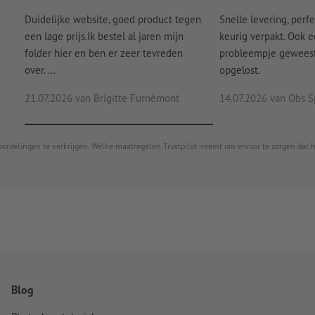
Duidelijke website, goed product tegen
Snelle levering, perfe
een lage prijs.Ik bestel al jaren mijn
keurig verpakt. Ook 
folder hier en ben er zeer tevreden
probleempje geweest 
over. ...
opgelost.
21.07.2026
van Brigitte Furnèmont
14.07.2026
van Obs S
oordelingen te verkrijgen. Welke maatregelen Trustpilot neemt om ervoor te zorgen dat 
Blog