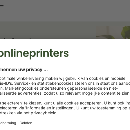
ief en bespaar
ief. Wij houden u op de hoogte van
rukkerij. Abonneer u nu en profiteer