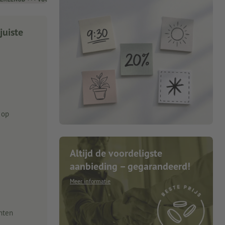
juiste
 op
Altijd de voordeligste
aanbieding – gegarandeerd!
Meer informatie
nten