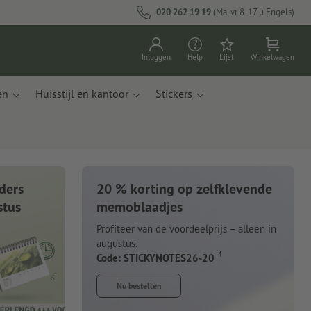
020 262 19 19
(Ma-vr 8-17 u Engels)
Inloggen
Help
Lijst
Winkelwagen
en
Huisstijl en kantoor
Stickers
ders
20 % korting op zelfklevende
stus
memoblaadjes
Profiteer van de voordeelprijs – alleen in
augustus.
4
Code: STICKYNOTES26-20
Nu bestellen