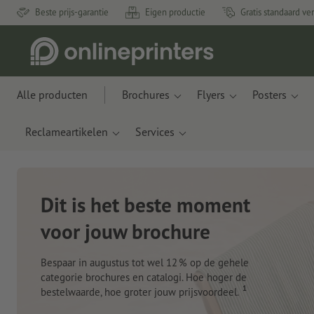
Beste prijs-garantie
Eigen productie
Gratis standaard ve
Alle producten
Brochures
Flyers
Posters
Reclameartikelen
Services
Nieuwe notitieboeken
Met innovatieve materialen gemaakt van appelre
en plastic uit de oceaan
Nu bestellen