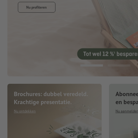
Brochures: dubbel veredeld.
Abonneer
Krachtige presentatie.
en besp
Nu ontdekken
Nu aanmelde