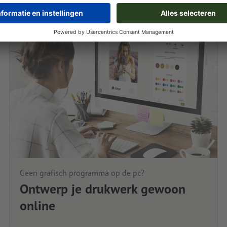
Geen grafisch programma op de pc?
Ontwerp je drukwerk gewoon
online