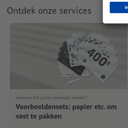
Ontdek onze services
Gewoon het juiste materiaal vinden?
Voorbeeldensets: papier etc. om
vast te pakken