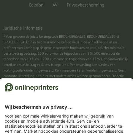
Colofon
AV
Privacybescherming
Juridische informatie
1
Voer gewoon de juiste kortingscode BROCHURESALE8, BROCHURESALE10 of
BROCHURESALE12 in het daarvoor bestemde veld in de winkelwagen in en
profiteer van korting op de gehele categorie brochures en catalogi. Het minimale
bestelbedrag bedraagt 150 euro voor de tegoedbon van 8 %, 500 euro voor de
tegoedbon van 10 % en 1.200 euro voor de tegoedbon van 12 %. Het daadwerkelijk
bereikte bestelbedrag excl. btw is bepalend. Per bestelling kan slechts één
kortingscode worden ingewisseld. Kan meerdere keren worden ingewisseld. Geen
contante uitbetaling. Kan niet met andere acties worden gecombineerd. De actie
geldt tot en met 31-08-2026.
2
Je ontvangst eerst een e-mail waarin je de aanmelding voor de nieuwsbrief
bevestigt met één klik. Pas daarna sturen we je de kortingscode en voortaan onze
nieuwsbrief toe. Natuurlijk kun je je te allen tijde weer afmelden. Kan 1x worden
ingewisseld. Geen minimumbestelwaarde. Maximale hoogte van de korting: € 150
van de bestelwaarde (netto). Geen contante uitbetaling. Kan niet worden
gecombineerd met andere acties of kortingscodes.
De tegoedbon is na ontvangst
zes weken geldig.