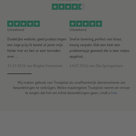
Uitstekend
Uitstekend
Ui
Duidelijke website, goed product tegen
Snelle levering, perfect van kleur,
He
een lage prijs.Ik bestel al jaren mijn
keurig verpakt. Ook een keer een
ee
folder hier en ben er zeer tevreden
probleempje geweest die is zeer netjes
ac
over. ...
opgelost.
21.07.2026
van Brigitte Furnèmont
14.07.2026
van Obs Springschans
18
Wij maken gebruik van Trustpilot als onafhankelijk dienstverlener om
beoordelingen te verkrijgen. Welke maatregelen Trustpilot neemt om ervoor
te zorgen dat het om echte beoordelingen gaan, vindt u
hier
.