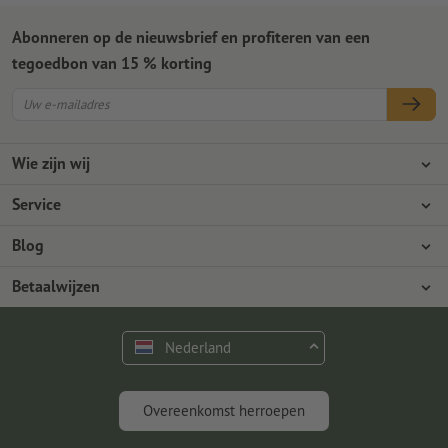
Abonneren op de nieuwsbrief en profiteren van een
tegoedbon van 15 % korting
Wie zijn wij
Ondernemingen
Service
Pers
Betaalwijzen
Blog
Vacatures en carrière
Verzending
Photoshop-tutorials
Betaalwijzen
Milieubescherming
Reclamatie
InDesign-tutorials
Overschrijving
Contact
Nederland
Premium programma
Gratis lettertypes en fonts
FAQ
Marketing en insights
Overeenkomst herroepen