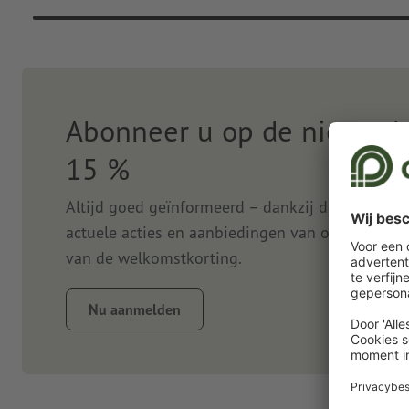
Abonneer u op de nieuwsbr
15 %
Altijd goed geïnformeerd – dankzij de nieuwsbr
actuele acties en aanbiedingen van onze onlined
van de welkomstkorting.
Nu aanmelden