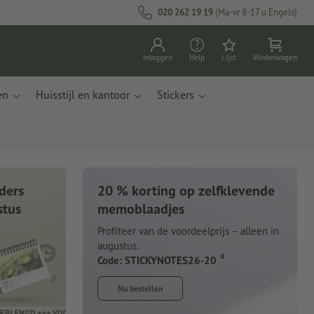
020 262 19 19
(Ma-vr 8-17 u Engels)
Inloggen
Help
Lijst
Winkelwagen
en
Huisstijl en kantoor
Stickers
ders
20 % korting op zelfklevende
stus
memoblaadjes
Profiteer van de voordeelprijs – alleen in
augustus.
4
Code: STICKYNOTES26-20
Nu bestellen