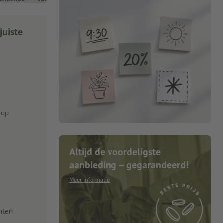
juiste
 op
Altijd de voordeligste
aanbieding – gegarandeerd!
Meer informatie
nten