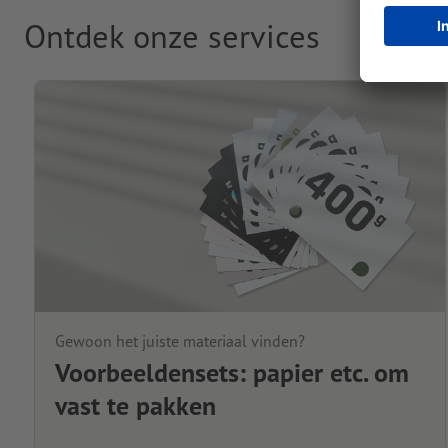
Ontdek onze services
Gewoon het juiste materiaal vinden?
Voorbeeldensets: papier etc. om
vast te pakken