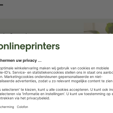
ief en bespaar
ief. Wij houden u op de hoogte van
rukkerij. Abonneer u nu en profiteer