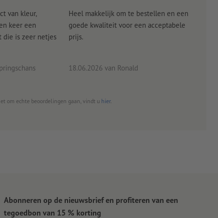
ct van kleur,
Heel makkelijk om te bestellen en een
Als
een keer een
goede kwaliteit voor een acceptabele
KLED
die is zeer netjes
prijs.
tevr
eind
pringschans
18.06.2026
van Ronald
02.0
het om echte beoordelingen gaan, vindt u
hier
.
Abonneren op de nieuwsbrief en profiteren van een
tegoedbon van 15 % korting