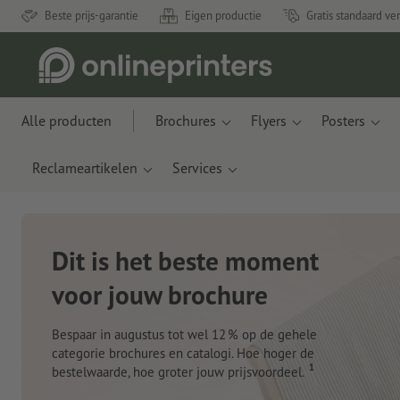
Beste prijs-garantie
Eigen productie
Gratis standaard ve
Alle producten
Brochures
Flyers
Posters
Reclameartikelen
Services
Nieuwe notitieboeken
Met innovatieve materialen gemaakt van appelresten
en plastic uit de oceaan
Nu bestellen