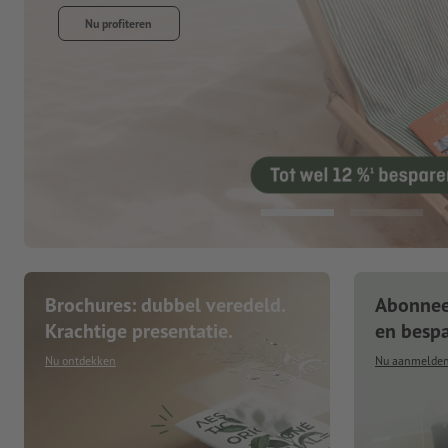
Brochures: dubbel veredeld.
Abonneer
Krachtige presentatie.
en besp
Nu ontdekken
Nu aanmelde