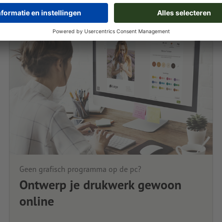
Geen grafisch programma op de pc?
Ontwerp je drukwerk gewoon
online