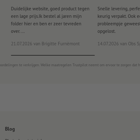
Duidelijke website, goed product tegen
Snelle levering, perfe
een lage prijs.Ik bestel al jaren mijn
keurig verpakt. Ook 
folder hier en ben er zeer tevreden
probleempje geweest 
over. ...
opgelost.
21.07.2026
van Brigitte Furnèmont
14.07.2026
van Obs S
oordelingen te verkrijgen. Welke maatregelen Trustpilot neemt om ervoor te zorgen dat 
Blog