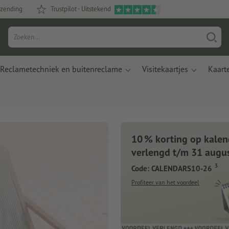
rzending
Trustpilot - Uitstekend
Reclametechniek en buitenreclame
Visitekaartjes
Kaart
10 % korting op kalen
verlengd t/m 31 augu
3
Code: CALENDARS10-26
Profiteer van het voordeel